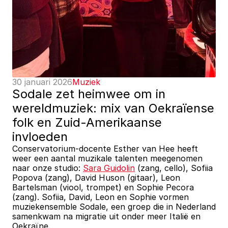
30 januari 2026
Muziek
Sodale zet heimwee om in 
wereldmuziek: mix van Oekraïense 
folk en Zuid-Amerikaanse 
invloeden
Conservatorium-docente Esther van Hee heeft 
weer een aantal muzikale talenten meegenomen 
naar onze studio: 
Sara Guidolin
 (zang, cello), Sofiia 
Popova (zang), David Huson (gitaar), Leon 
Bartelsman (viool, trompet) en Sophie Pecora 
(zang). Sofiia, David, Leon en Sophie vormen 
muziekensemble Sodale, een groep die in Nederland 
samenkwam na migratie uit onder meer Italië en 
Oekraïne. 