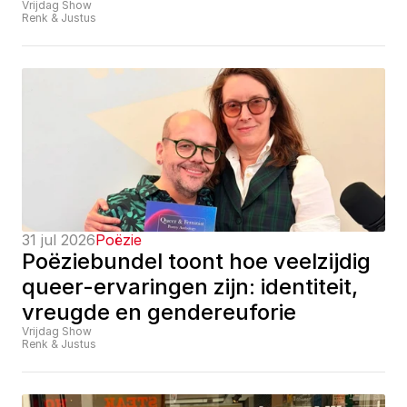
Vrijdag Show
Renk & Justus
31 jul 2026
Poëzie
Poëziebundel toont hoe veelzijdig 
queer-ervaringen zijn: identiteit, 
vreugde en gendereuforie
Vrijdag Show
Renk & Justus