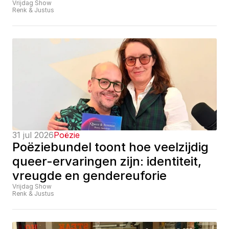
Vrijdag Show
Renk & Justus
31 jul 2026
Poëzie
Poëziebundel toont hoe veelzijdig 
queer-ervaringen zijn: identiteit, 
vreugde en gendereuforie
Vrijdag Show
Renk & Justus