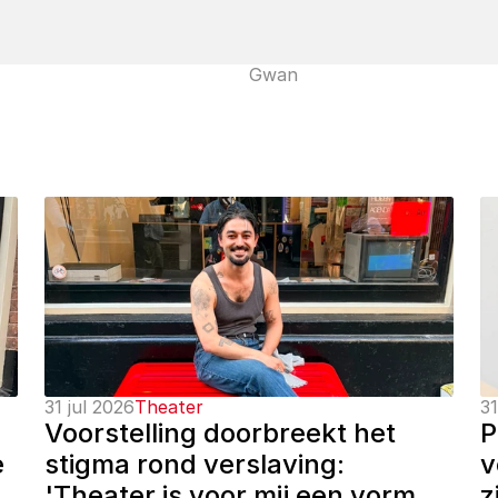
Gwan
31 jul 2026
Theater
31
Voorstelling doorbreekt het 
P
 
stigma rond verslaving: 
v
'Theater is voor mij een vorm 
z