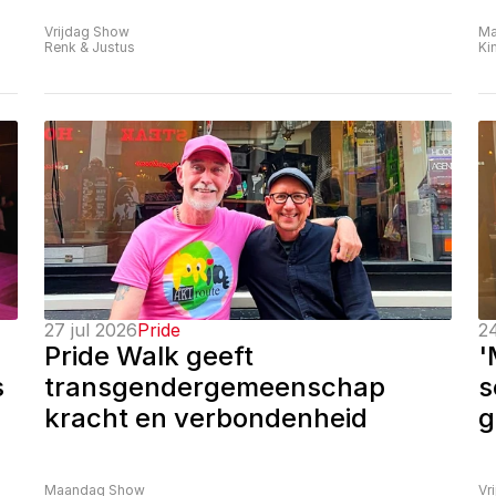
Vrijdag Show
Ma
Renk & Justus
Ki
27 jul 2026
Pride
24
Pride Walk geeft 
'
 
transgendergemeenschap 
s
kracht en verbondenheid
g
Maandag Show
Vr