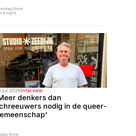
andag Show
m & Ingrid
 jul 2026
Interview
Meer denkers dan 
chreeuwers nodig in de queer-
emeenschap'
ijdag Show