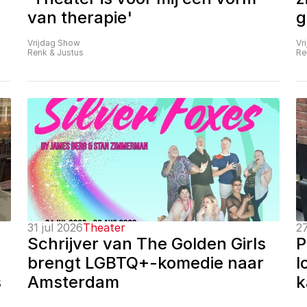
van therapie'
g
Vrijdag Show
Vr
Renk & Justus
Re
31 jul 2026
Theater
27
Schrijver van The Golden Girls 
P
brengt LGBTQ+-komedie naar 
l
 
Amsterdam
k