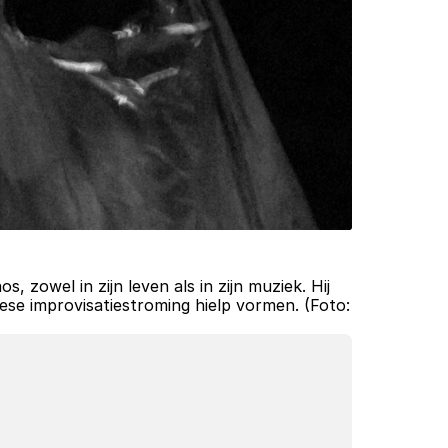
, zowel in zijn leven als in zijn muziek. Hij 
was een cruciale organisator achter het Bimhuis en de Instant Composers Pool, waarmee hij een Europese improvisatiestroming hielp vormen. (Foto: 