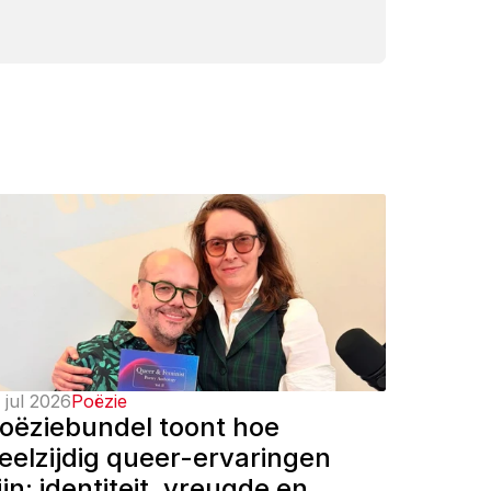
 jul 2026
Poëzie
oëziebundel toont hoe 
eelzijdig queer-ervaringen 
ijn: identiteit, vreugde en 