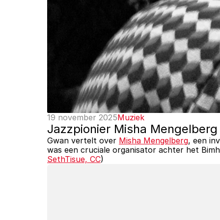
19 november 2025
Muziek
Jazzpionier Misha Mengelberg 
Gwan vertelt over 
Misha Mengelberg
, een in
SethTisue, CC
)