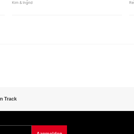
Kim & Ingrid
Re
n Track