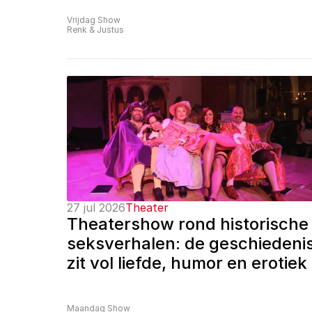
Vrijdag Show
Renk & Justus
27 jul 2026
Theater
Theatershow rond historische 
seksverhalen: de geschiedenis
zit vol liefde, humor en erotiek
Maandag Show