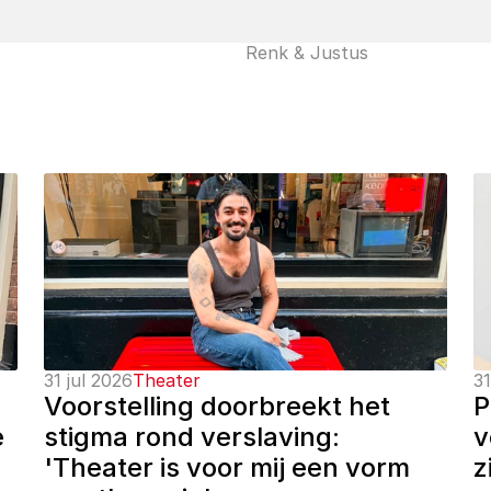
Renk & Justus
31 jul 2026
Theater
31
Voorstelling doorbreekt het 
P
 
stigma rond verslaving: 
v
'Theater is voor mij een vorm 
z