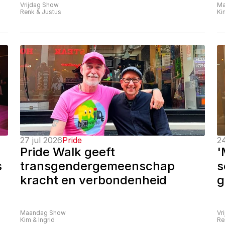
Vrijdag Show
Ma
Renk & Justus
Ki
27 jul 2026
Pride
24
Pride Walk geeft 
'
 
transgendergemeenschap 
s
kracht en verbondenheid
g
Maandag Show
Vr
Kim & Ingrid
Re