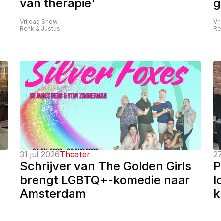
van therapie'
g
Vrijdag Show
Vr
Renk & Justus
Re
31 jul 2026
Theater
27
Schrijver van The Golden Girls 
P
brengt LGBTQ+-komedie naar 
l
 
Amsterdam
k