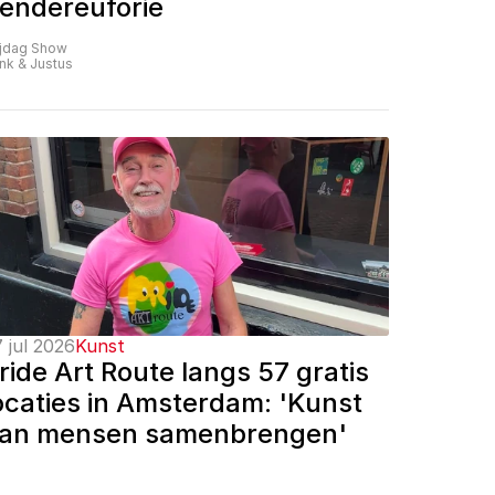
endereuforie
ijdag Show
nk & Justus
 jul 2026
Kunst
ride Art Route langs 57 gratis 
ocaties in Amsterdam: 'Kunst 
an mensen samenbrengen'