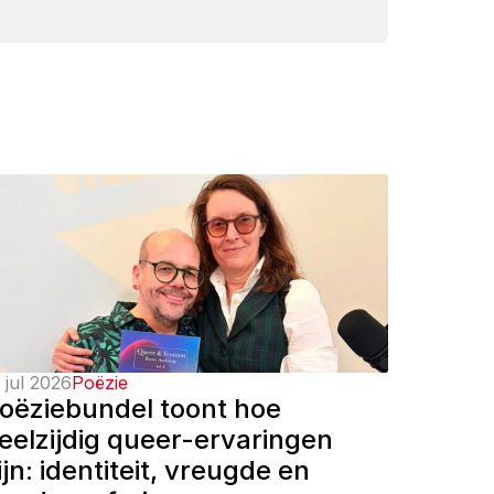
 jul 2026
Poëzie
oëziebundel toont hoe 
eelzijdig queer-ervaringen 
ijn: identiteit, vreugde en 