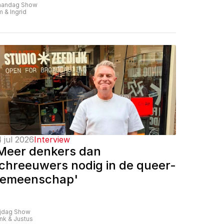
andag Show
m & Ingrid
 jul 2026
Interview
Meer denkers dan 
chreeuwers nodig in de queer-
emeenschap'
ijdag Show
nk & Justus