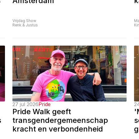
 
Amsterdam
k
Vrijdag Show
Ma
Renk & Justus
Ki
27 jul 2026
Pride
24
Pride Walk geeft 
'
 
transgendergemeenschap 
s
kracht en verbondenheid
g