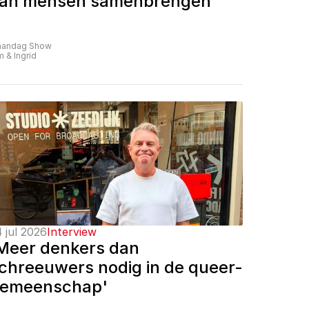
an mensen samenbrengen'
andag Show
m & Ingrid
 jul 2026
Interview
Meer denkers dan 
chreeuwers nodig in de queer-
emeenschap'