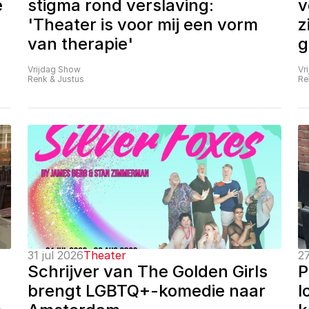
 
stigma rond verslaving: 
v
'Theater is voor mij een vorm 
z
van therapie'
g
Vrijdag Show
Vr
Renk & Justus
Re
31 jul 2026
Theater
27
Schrijver van The Golden Girls 
P
brengt LGBTQ+-komedie naar 
l