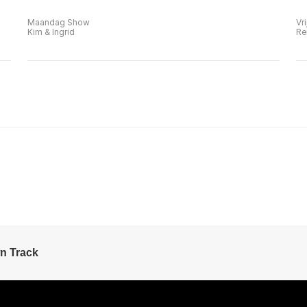
Maandag Show
Vr
Kim & Ingrid
Re
n Track