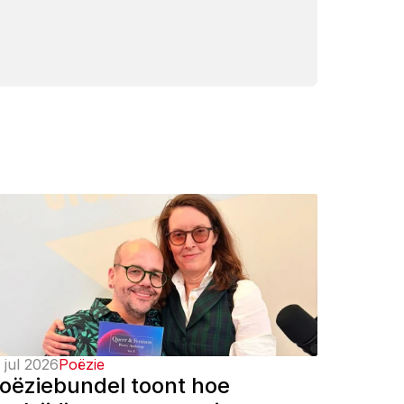
 jul 2026
Poëzie
oëziebundel toont hoe 