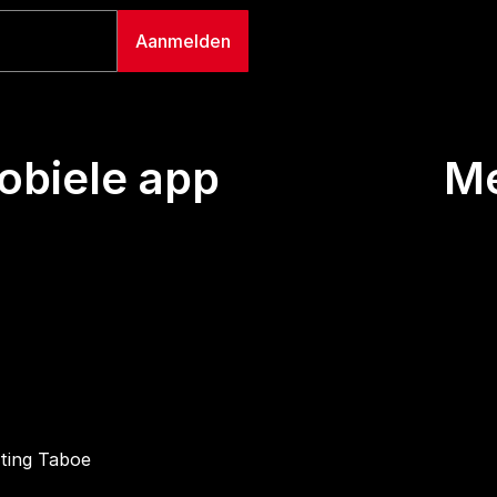
biele app
M
Uitze
Team
Wie we
Buurt
Conta
hting Taboe