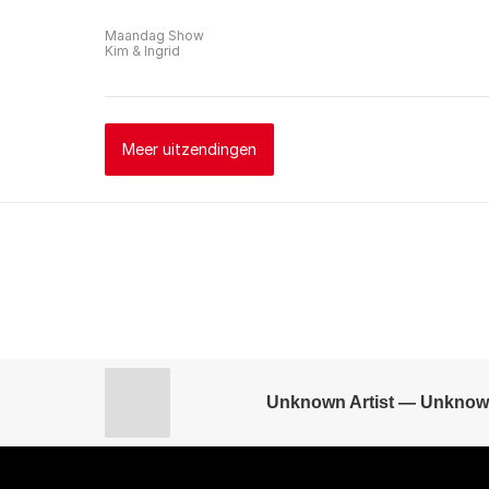
Maandag Show
Kim & Ingrid
Meer uitzendingen
Unknown Artist — Unknow