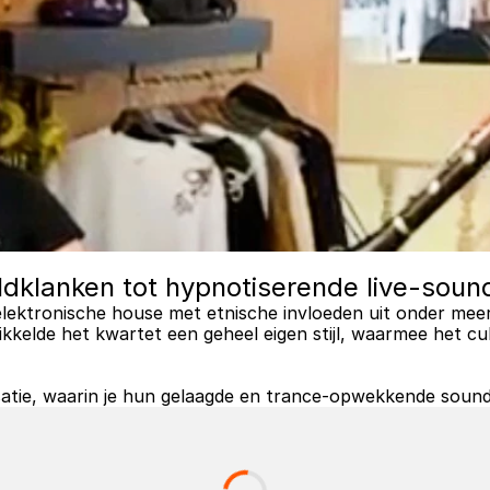
dklanken tot hypnotiserende live-soun
lektronische house met etnische invloeden uit onder meer 
kelde het kwartet een geheel eigen stijl, waarmee het cul
visatie, waarin je hun gelaagde en trance-opwekkende soun