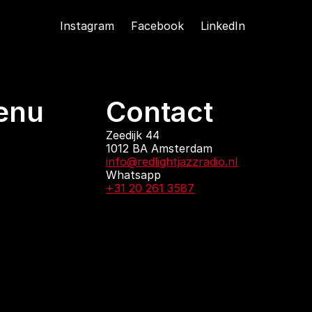
Instagram
Facebook
LinkedIn
enu
Contact
ndingen
Zeedijk 44
1012 BA Amsterdam
 zijn
info@redlightjazzradio.nl
agenda
Whatsapp
ct
+31 20 261 3587
KvK inschrijving
Redactiestatuut