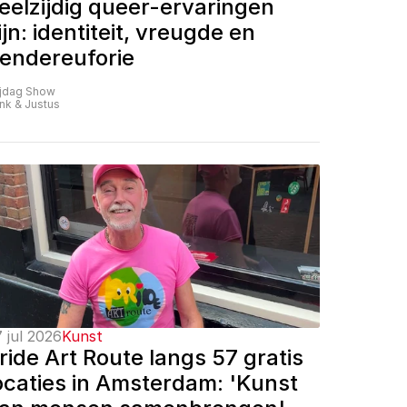
eelzijdig queer-ervaringen 
ijn: identiteit, vreugde en 
endereuforie
ijdag Show
nk & Justus
 jul 2026
Kunst
ride Art Route langs 57 gratis 
ocaties in Amsterdam: 'Kunst 