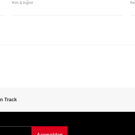
Kim & Ingrid
Re
n Track