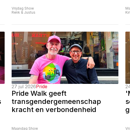
Vrijdag Show
Ma
Renk & Justus
Ki
27 jul 2026
Pride
24
Pride Walk geeft 
'
 
transgendergemeenschap 
s
kracht en verbondenheid
g
Maandag Show
Vr