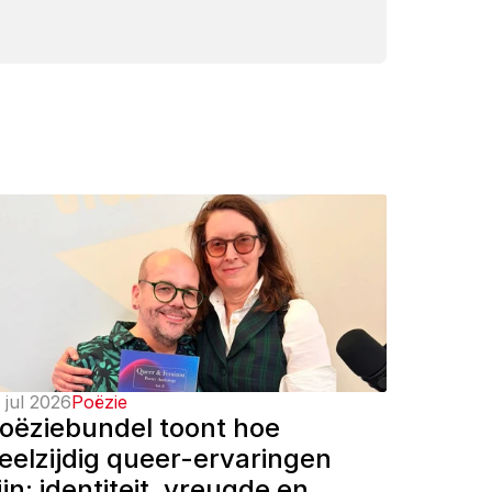
 jul 2026
Poëzie
oëziebundel toont hoe 
eelzijdig queer-ervaringen 
ijn: identiteit, vreugde en 