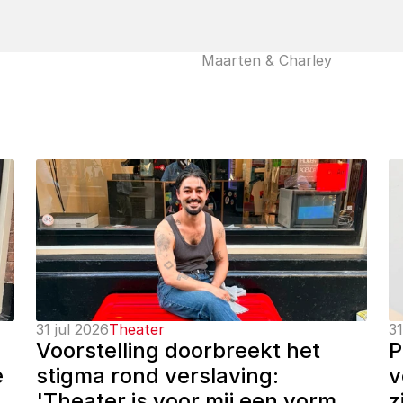
Maarten & Charley
31 jul 2026
Theater
31
Voorstelling doorbreekt het 
P
 
stigma rond verslaving: 
v
'Theater is voor mij een vorm 
z