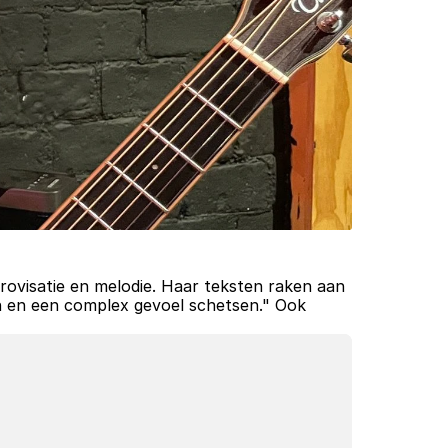
ovisatie en melodie. Haar teksten raken aan 
en en een complex gevoel schetsen." Ook 