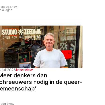
andag Show
m & Ingrid
 jul 2026
Interview
Meer denkers dan 
chreeuwers nodig in de queer-
emeenschap'
ijdag Show