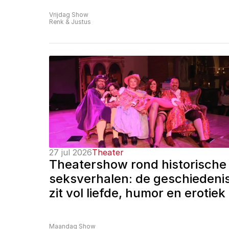
Vrijdag Show
Renk & Justus
27 jul 2026
Theater
Theatershow rond historische 
seksverhalen: de geschiedenis
zit vol liefde, humor en erotiek
Maandag Show