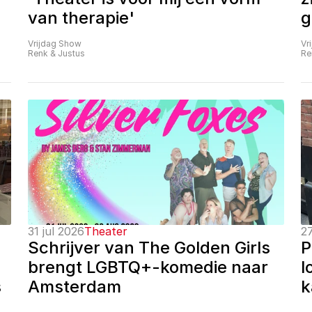
van therapie'
g
Vrijdag Show
Vr
Renk & Justus
Re
31 jul 2026
Theater
27
Schrijver van The Golden Girls 
P
brengt LGBTQ+-komedie naar 
l
 
Amsterdam
k