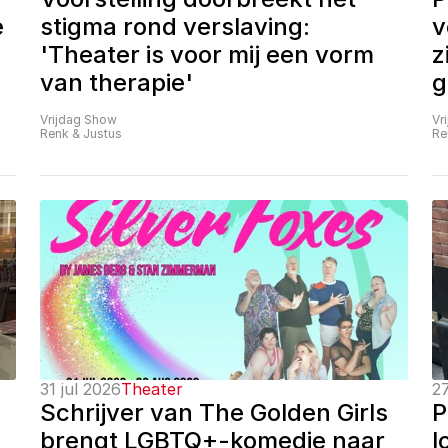
 
stigma rond verslaving: 
v
'Theater is voor mij een vorm 
z
van therapie'
g
Vrijdag Show
Vr
Renk & Justus
Re
31 jul 2026
Theater
27
Schrijver van The Golden Girls 
P
brengt LGBTQ+-komedie naar 
l