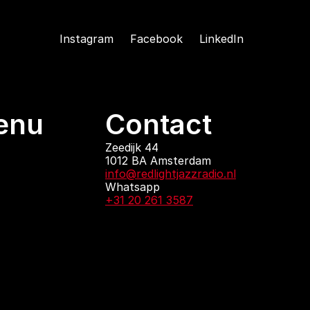
Instagram
Facebook
LinkedIn
enu
Contact
ndingen
Zeedijk 44
1012 BA Amsterdam
 zijn
info@redlightjazzradio.nl
agenda
Whatsapp
ct
+31 20 261 3587
KvK inschrijving
Redactiestatuut