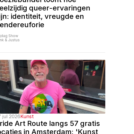
eelzijdig queer-ervaringen 
ijn: identiteit, vreugde en 
endereuforie
ijdag Show
nk & Justus
 jul 2026
Kunst
ride Art Route langs 57 gratis 
ocaties in Amsterdam: 'Kunst 