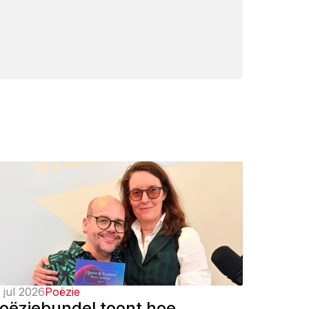
 jul 2026
Poëzie
oëziebundel toont hoe 