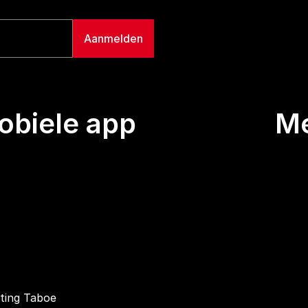
biele app
M
Uitze
Team
Wie we
Buurt
Conta
hting Taboe