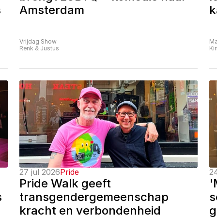
 
Amsterdam
k
Vrijdag Show
Ma
Renk & Justus
Ki
27 jul 2026
Pride
24
Pride Walk geeft 
'
 
transgendergemeenschap 
s
kracht en verbondenheid
g