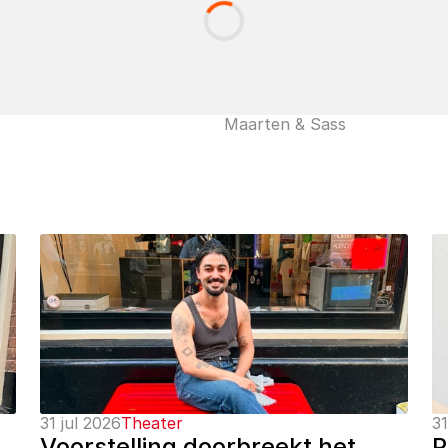
Maarten & Sass
31 jul 2026
Theater
31
Voorstelling doorbreekt het 
P