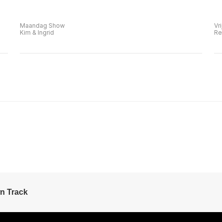
Maandag Show
Vr
Kim & Ingrid
Re
n Track