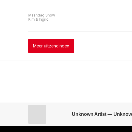
Maandag Show
Kim & Ingrid
Meer uitzendingen
Unknown Artist — Unknow