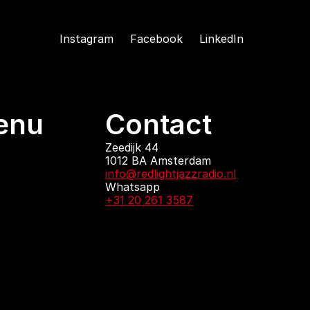
Instagram
Facebook
LinkedIn
enu
Contact
ndingen
Zeedijk 44
1012 BA Amsterdam
 zijn
info@redlightjazzradio.nl
agenda
Whatsapp
ct
+31 20 261 3587
KvK inschrijving
Redactiestatuut