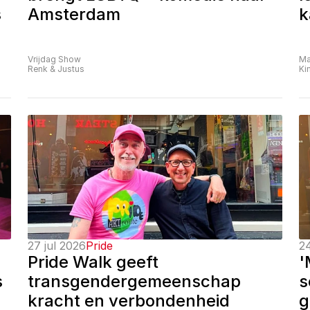
 
Amsterdam
k
Vrijdag Show
Ma
Renk & Justus
Ki
27 jul 2026
Pride
24
Pride Walk geeft 
'
 
transgendergemeenschap 
s
kracht en verbondenheid
g