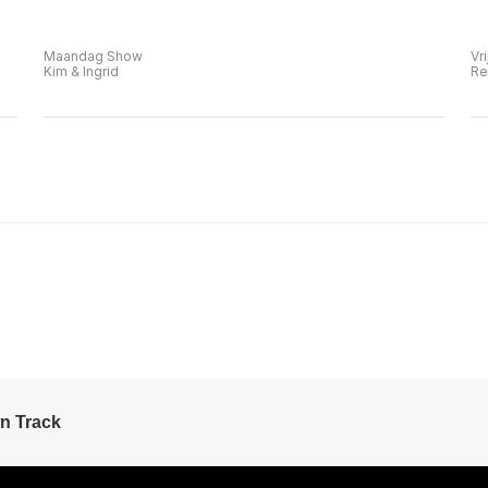
Maandag Show
Vr
Kim & Ingrid
Re
n Track