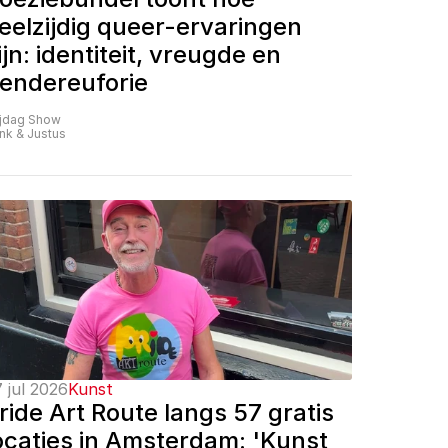
eelzijdig queer-ervaringen 
ijn: identiteit, vreugde en 
endereuforie
ijdag Show
nk & Justus
 jul 2026
Kunst
ride Art Route langs 57 gratis 
ocaties in Amsterdam: 'Kunst 