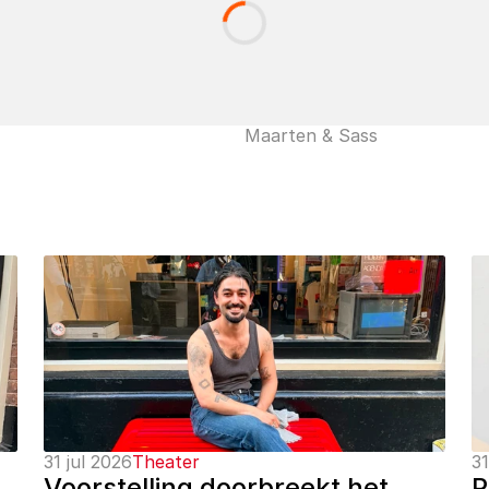
Maarten & Sass
31 jul 2026
Theater
31
Voorstelling doorbreekt het 
P