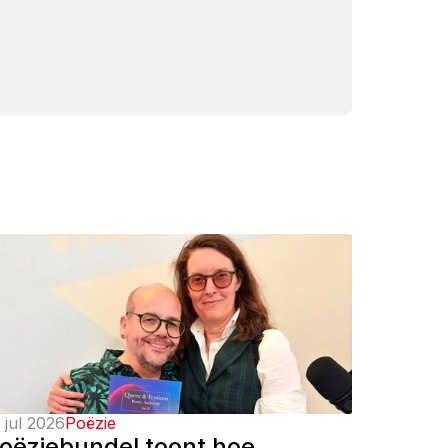
 jul 2026
Poëzie
oëziebundel toont hoe 