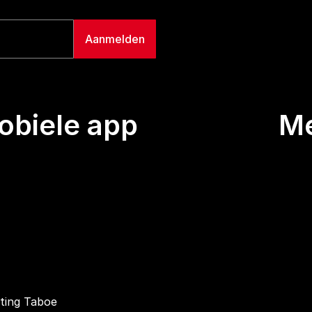
biele app
M
Uitze
Team
Wie we
Buurt
Conta
hting Taboe