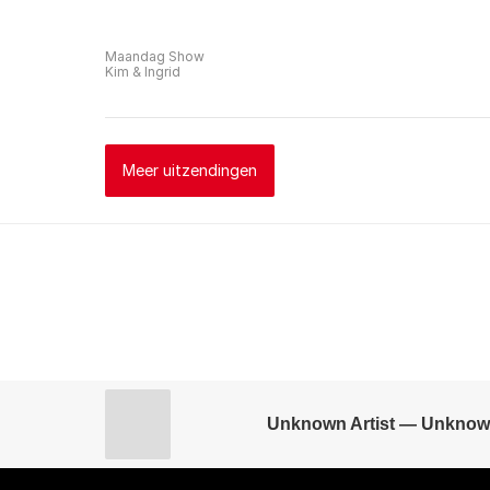
Maandag Show
Kim & Ingrid
Meer uitzendingen
Unknown Artist — Unknow