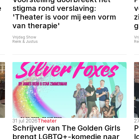
 
stigma rond verslaving: 
v
'Theater is voor mij een vorm 
z
van therapie'
g
Vrijdag Show
Vr
Renk & Justus
Re
31 jul 2026
Theater
27
Schrijver van The Golden Girls 
P
brengt LGBTQ+-komedie naar 
l