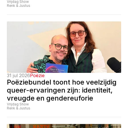
Vrijdag Show
Renk & Justus
31 jul 2026
Poëzie
Poëziebundel toont hoe veelzijdig 
queer-ervaringen zijn: identiteit, 
vreugde en gendereuforie
Vrijdag Show
Renk & Justus