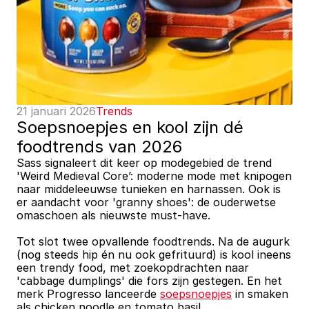
21 januari 2026
Trends
Soepsnoepjes en kool zijn dé 
foodtrends van 2026
Sass signaleert dit keer op modegebied de trend 
'Weird Medieval Core’: moderne mode met knipogen 
naar middeleeuwse tunieken en harnassen. Ook is 
er aandacht voor 'granny shoes': de ouderwetse 
omaschoen als nieuwste must-have. 
Tot slot twee opvallende foodtrends. Na de augurk 
(nog steeds hip én nu ook gefrituurd) is kool ineens 
een trendy food, met zoekopdrachten naar 
'cabbage dumplings' die fors zijn gestegen. En het 
merk Progresso lanceerde 
soepsnoepjes
 in smaken 
als chicken noodle en tomato basil.