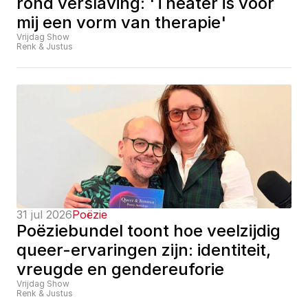
rond verslaving: 'Theater is voor 
mij een vorm van therapie'
Vrijdag Show
Renk & Justus
31 jul 2026
Poëzie
Poëziebundel toont hoe veelzijdig 
queer-ervaringen zijn: identiteit, 
vreugde en gendereuforie
Vrijdag Show
Renk & Justus