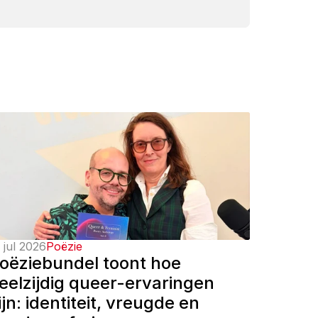
 jul 2026
Poëzie
oëziebundel toont hoe 
eelzijdig queer-ervaringen 
ijn: identiteit, vreugde en 