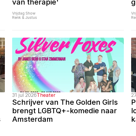
van therapie'
g
Vrijdag Show
Vr
Renk & Justus
Re
31 jul 2026
Theater
27
Schrijver van The Golden Girls 
P
brengt LGBTQ+-komedie naar 
l
 
Amsterdam
k