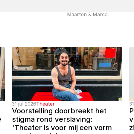
Maarten & Marco
31 jul 2026
Theater
31
Voorstelling doorbreekt het 
P
 
stigma rond verslaving: 
v
'Theater is voor mij een vorm 
z