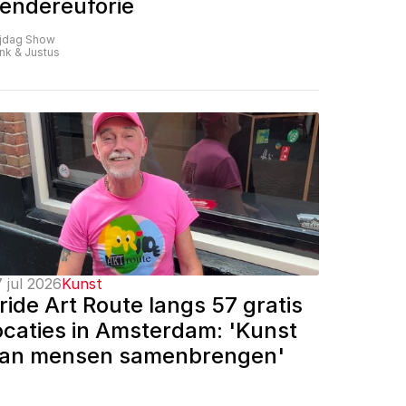
endereuforie
ijdag Show
nk & Justus
 jul 2026
Kunst
ride Art Route langs 57 gratis 
ocaties in Amsterdam: 'Kunst 
an mensen samenbrengen'