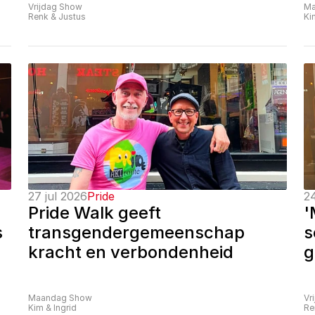
Vrijdag Show
Ma
Renk & Justus
Ki
27 jul 2026
Pride
24
Pride Walk geeft 
'
 
transgendergemeenschap 
s
kracht en verbondenheid
g
Maandag Show
Vr
Kim & Ingrid
Re