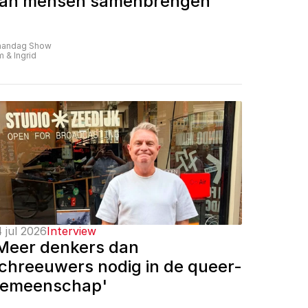
an mensen samenbrengen'
andag Show
m & Ingrid
 jul 2026
Interview
Meer denkers dan 
chreeuwers nodig in de queer-
emeenschap'