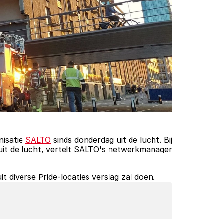
isatie 
SALTO
 sinds donderdag uit de lucht. Bij 
de brand is de hoofdbekabeling doorgebrand. De SALTO-kanalen blijven in elk geval tot maandagavond uit de lucht, vertelt SALTO's netwerkmanager 
 diverse Pride-locaties verslag zal doen.