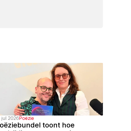
 jul 2026
Poëzie
oëziebundel toont hoe 