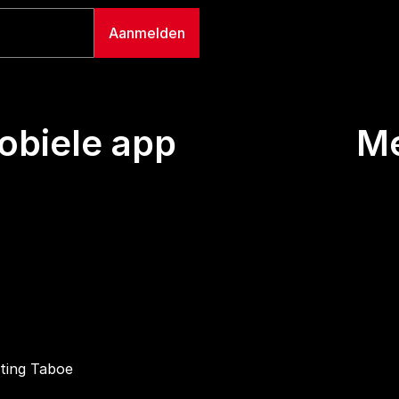
biele app
M
Uitze
Team
Wie we
Buurt
Conta
hting Taboe