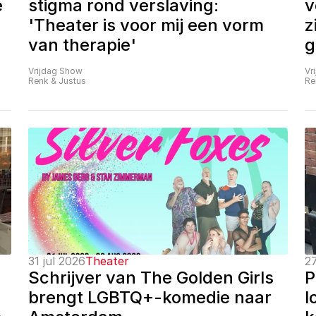
 
stigma rond verslaving: 
v
'Theater is voor mij een vorm 
z
van therapie'
g
Vrijdag Show
Vr
Renk & Justus
Re
31 jul 2026
Theater
27
Schrijver van The Golden Girls 
P
brengt LGBTQ+-komedie naar 
l