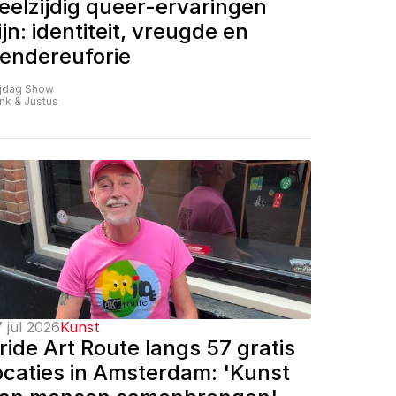
eelzijdig queer-ervaringen 
ijn: identiteit, vreugde en 
endereuforie
ijdag Show
nk & Justus
 jul 2026
Kunst
ride Art Route langs 57 gratis 
ocaties in Amsterdam: 'Kunst 