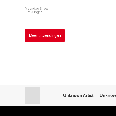
Maandag Show
Kim & Ingrid
Meer uitzendingen
Unknown Artist — Unknow