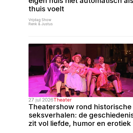
eigen huis niet automatisch als
thuis voelt
Vrijdag Show
Renk & Justus
27 jul 2026
Theater
Theatershow rond historische 
seksverhalen: de geschiedenis
zit vol liefde, humor en erotiek