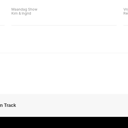
Maandag Show
Vr
Kim & Ingrid
Re
n Track