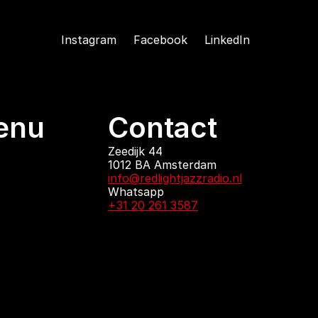
Instagram
Facebook
LinkedIn
enu
Contact
ndingen
Zeedijk 44
1012 BA Amsterdam
 zijn
info@redlightjazzradio.nl
agenda
Whatsapp
ct
+31 20 261 3587
KvK inschrijving
Redactiestatuut