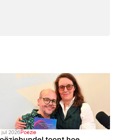
 jul 2026
Poëzie
oëziebundel toont hoe 