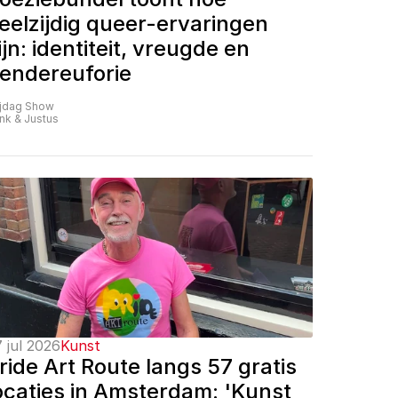
eelzijdig queer-ervaringen 
ijn: identiteit, vreugde en 
endereuforie
ijdag Show
nk & Justus
 jul 2026
Kunst
ride Art Route langs 57 gratis 
ocaties in Amsterdam: 'Kunst 