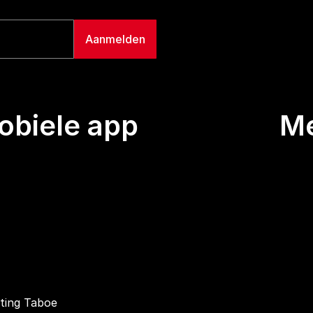
biele app
M
Uitze
Team
Wie we
Buurt
Conta
hting Taboe