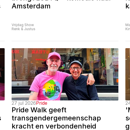
 
Amsterdam
k
Vrijdag Show
Ma
Renk & Justus
Ki
27 jul 2026
Pride
24
Pride Walk geeft 
'
 
transgendergemeenschap 
s
kracht en verbondenheid
g