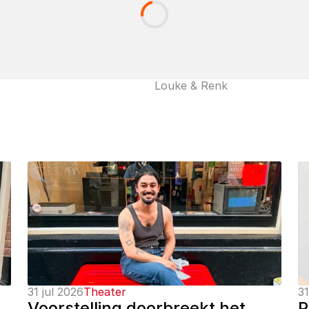
Louke & Renk
31 jul 2026
Theater
31
Voorstelling doorbreekt het 
P