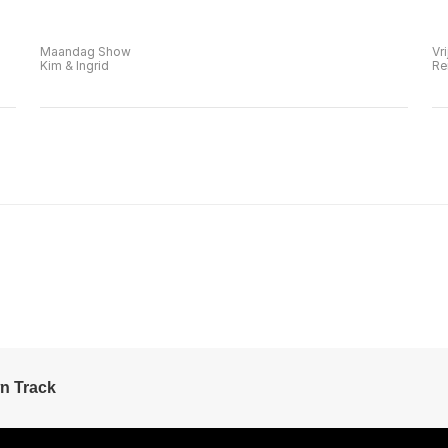
Maandag Show
Vr
Kim & Ingrid
Re
n Track