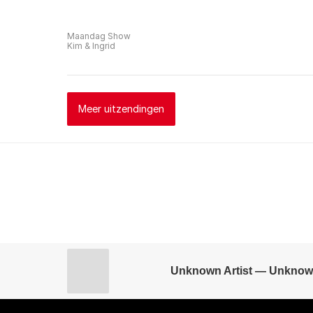
Maandag Show
Kim & Ingrid
Meer uitzendingen
Unknown Artist — Unknow