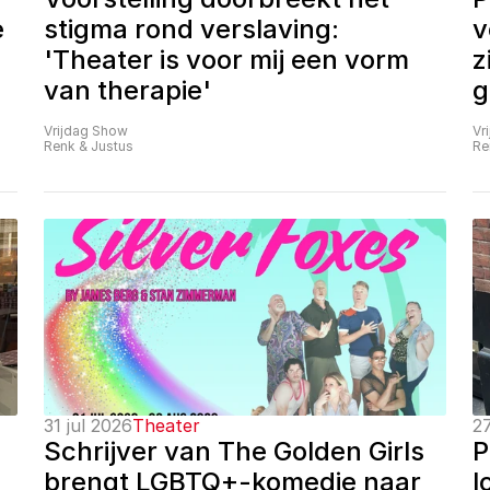
 
stigma rond verslaving: 
v
'Theater is voor mij een vorm 
z
van therapie'
g
Vrijdag Show
Vr
Renk & Justus
Re
31 jul 2026
Theater
27
Schrijver van The Golden Girls 
P
brengt LGBTQ+-komedie naar 
l