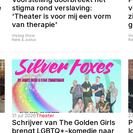
 
stigma rond verslaving: 
v
'Theater is voor mij een vorm 
z
van therapie'
g
Vrijdag Show
Vr
Renk & Justus
Re
31 jul 2026
Theater
27
Schrijver van The Golden Girls 
P
brengt LGBTQ+-komedie naar 
l