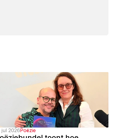
 jul 2026
Poëzie
oëziebundel toont hoe 