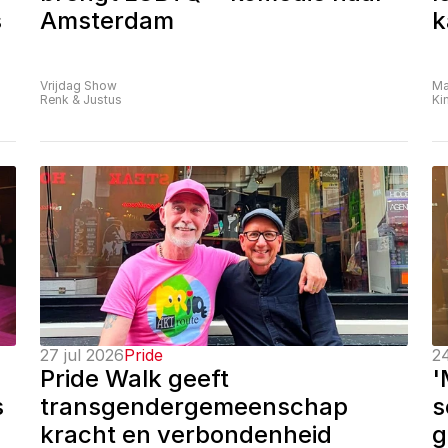
 
Amsterdam
k
Vrijdag Show
Ma
Renk & Justus
Ki
27 jul 2026
Pride
24
Pride Walk geeft 
'
 
transgendergemeenschap 
s
kracht en verbondenheid
g