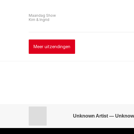
Maandag Show
Kim & Ingrid
Meer uitzendingen
Unknown Artist — Unknow