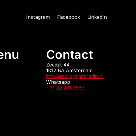
Instagram
Facebook
LinkedIn
enu
Contact
ndingen
Zeedijk 44
1012 BA Amsterdam
 zijn
info@redlightjazzradio.nl
agenda
Whatsapp
ct
+31 20 261 3587
KvK inschrijving
Redactiestatuut