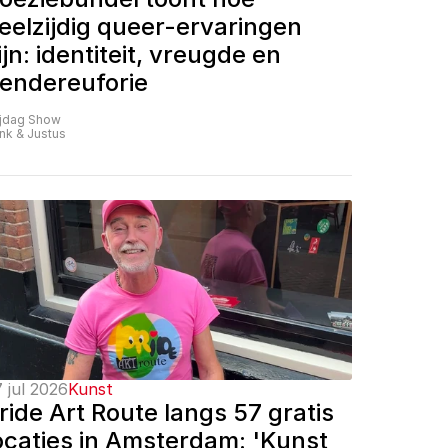
eelzijdig queer-ervaringen 
ijn: identiteit, vreugde en 
endereuforie
ijdag Show
nk & Justus
 jul 2026
Kunst
ride Art Route langs 57 gratis 
ocaties in Amsterdam: 'Kunst 