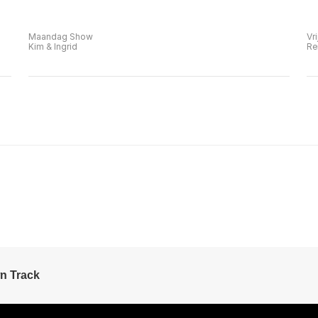
Maandag Show
Vr
Kim & Ingrid
Re
n Track