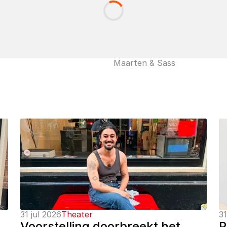
Maarten & Sass
31 jul 2026
Theater
31
Voorstelling doorbreekt het 
P