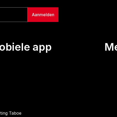
biele app
M
Uitze
Team
Wie we
Buurt
Conta
hting Taboe