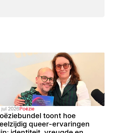
 jul 2026
Poëzie
oëziebundel toont hoe 
eelzijdig queer-ervaringen 
ijn: identiteit, vreugde en 