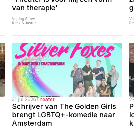
van therapie'
g
Vrijdag Show
Vr
Renk & Justus
Re
31 jul 2026
Theater
27
Schrijver van The Golden Girls 
P
brengt LGBTQ+-komedie naar 
l
 
Amsterdam
k