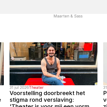
Maarten & Sass
31 jul 2026
Theater
31
Voorstelling doorbreekt het 
P
 
stigma rond verslaving: 
v
'Theater is voor mij een vorm 
z