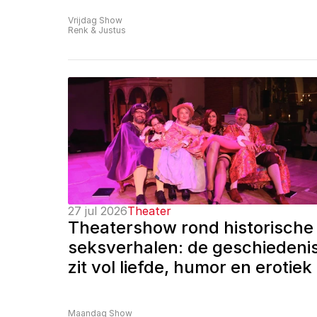
Vrijdag Show
Renk & Justus
27 jul 2026
Theater
Theatershow rond historische 
seksverhalen: de geschiedenis
zit vol liefde, humor en erotiek
Maandag Show