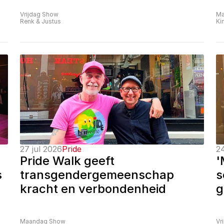
Vrijdag Show
Ma
Renk & Justus
Ki
27 jul 2026
Pride
24
Pride Walk geeft 
'
 
transgendergemeenschap 
s
kracht en verbondenheid
g
Maandag Show
Vr