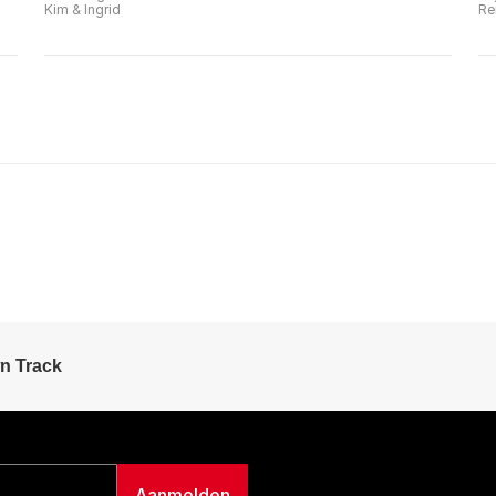
Kim & Ingrid
Re
n Track