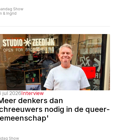
andag Show
m & Ingrid
 jul 2026
Interview
Meer denkers dan 
chreeuwers nodig in de queer-
emeenschap'
ijdag Show