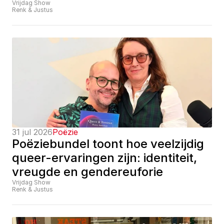
Vrijdag Show
Renk & Justus
31 jul 2026
Poëzie
Poëziebundel toont hoe veelzijdig 
queer-ervaringen zijn: identiteit, 
vreugde en gendereuforie
Vrijdag Show
Renk & Justus