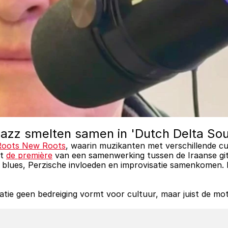
jazz smelten samen in 'Dutch Delta So
Roots New Roots
, waarin muzikanten met verschillende c
t 
de première
 van een samenwerking tussen de Iraanse git
 blues, Perzische invloeden en improvisatie samenkomen. 
atie geen bedreiging vormt voor cultuur, maar juist de mot