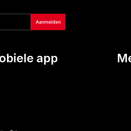
biele app
M
Uitze
Team
Wie we
Buurt
Conta