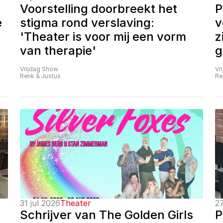
Voorstelling doorbreekt het 
P
 
stigma rond verslaving: 
v
'Theater is voor mij een vorm 
z
van therapie'
g
Vrijdag Show
Vr
Renk & Justus
Re
31 jul 2026
Theater
27
Schrijver van The Golden Girls 
P