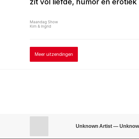
zit vol liefde, humor en erotiek
Maandag Show
Kim & Ingrid
Meer uitzendingen
Unknown Artist — Unknow