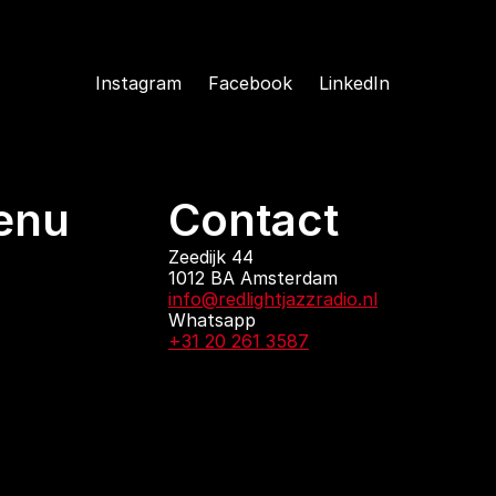
Instagram
Facebook
LinkedIn
enu
Contact
ndingen
Zeedijk 44
1012 BA Amsterdam
 zijn
info@redlightjazzradio.nl
agenda
Whatsapp
ct
+31 20 261 3587