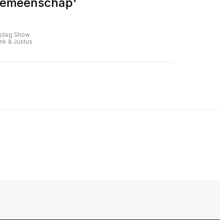
emeenschap'
ijdag Show
nk & Justus