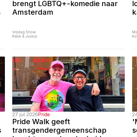
brengt LGBTQ+-komedie naar 
l
 
Amsterdam
k
Vrijdag Show
Ma
Renk & Justus
Ki
27 jul 2026
Pride
24
Pride Walk geeft 
'
 
transgendergemeenschap 
s