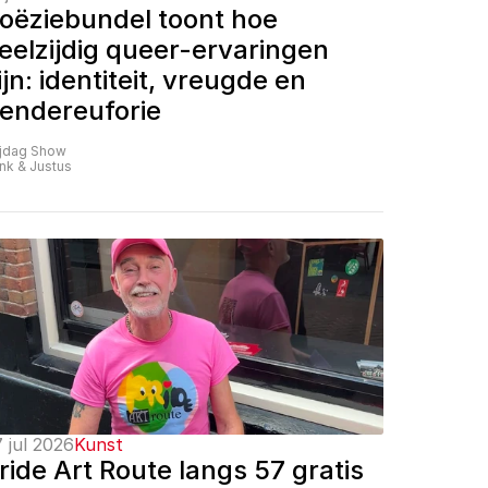
oëziebundel toont hoe 
eelzijdig queer-ervaringen 
ijn: identiteit, vreugde en 
endereuforie
ijdag Show
nk & Justus
 jul 2026
Kunst
ride Art Route langs 57 gratis 