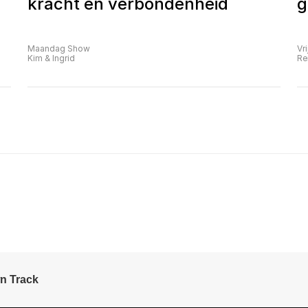
kracht en verbondenheid
g
Maandag Show
Vr
Kim & Ingrid
Re
n Track