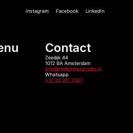
Instagram
Facebook
LinkedIn
enu
Contact
ndingen
Zeedijk 44
1012 BA Amsterdam
 zijn
info@redlightjazzradio.nl
agenda
Whatsapp
ct
+31 20 261 3587
KvK inschrijving
Redactiestatuut