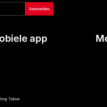
biele app
M
Uitze
Team
Wie we
Buurt
Conta
hting Taboe