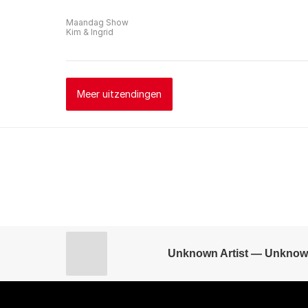
Maandag Show
Kim & Ingrid
Meer uitzendingen
Unknown Artist — Unknow