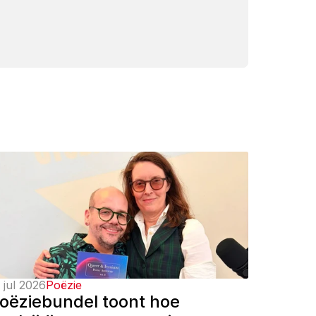
 jul 2026
Poëzie
oëziebundel toont hoe 