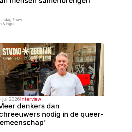
an mensen samenbrengen'
andag Show
m & Ingrid
 jul 2026
Interview
Meer denkers dan 
chreeuwers nodig in de queer-
emeenschap'