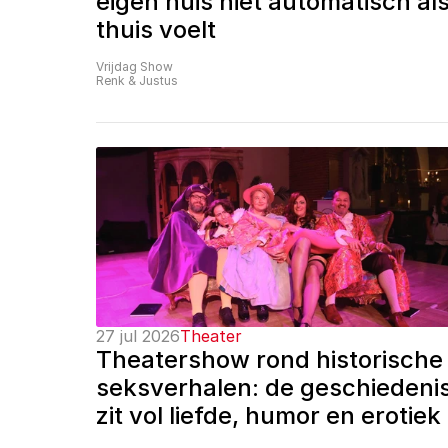
eigen huis niet automatisch als
thuis voelt
Vrijdag Show
Renk & Justus
27 jul 2026
Theater
Theatershow rond historische 
seksverhalen: de geschiedenis
zit vol liefde, humor en erotiek