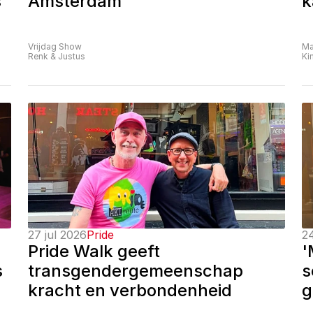
 
Amsterdam
k
Vrijdag Show
Ma
Renk & Justus
Ki
27 jul 2026
Pride
24
Pride Walk geeft 
'
 
transgendergemeenschap 
s
kracht en verbondenheid
g