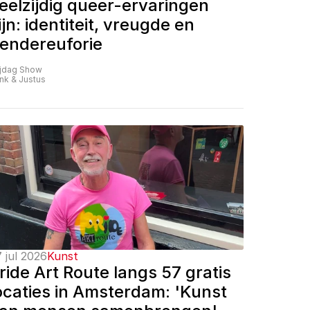
eelzijdig queer-ervaringen 
ijn: identiteit, vreugde en 
endereuforie
ijdag Show
nk & Justus
 jul 2026
Kunst
ride Art Route langs 57 gratis 
ocaties in Amsterdam: 'Kunst 