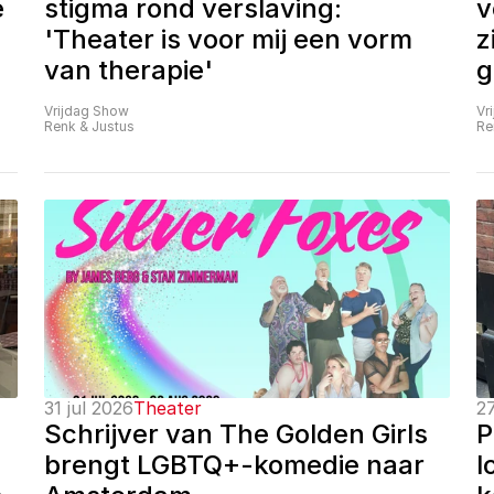
 
stigma rond verslaving: 
v
'Theater is voor mij een vorm 
z
van therapie'
g
Vrijdag Show
Vr
Renk & Justus
Re
31 jul 2026
Theater
27
Schrijver van The Golden Girls 
P
brengt LGBTQ+-komedie naar 
l