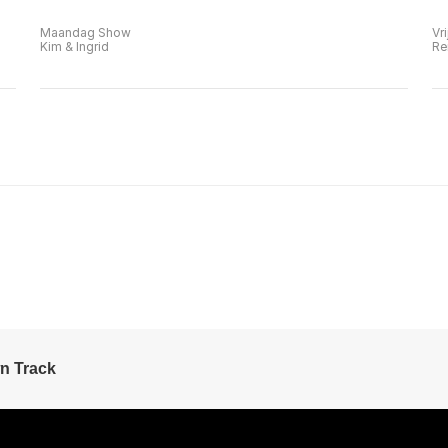
Maandag Show
Vr
Kim & Ingrid
Re
n Track