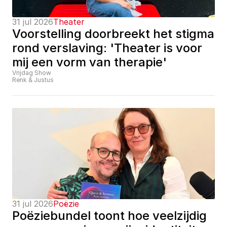
31 jul 2026
Theater
Voorstelling doorbreekt het stigma 
rond verslaving: 'Theater is voor 
mij een vorm van therapie'
Vrijdag Show
Renk & Justus
31 jul 2026
Poëzie
Poëziebundel toont hoe veelzijdig 