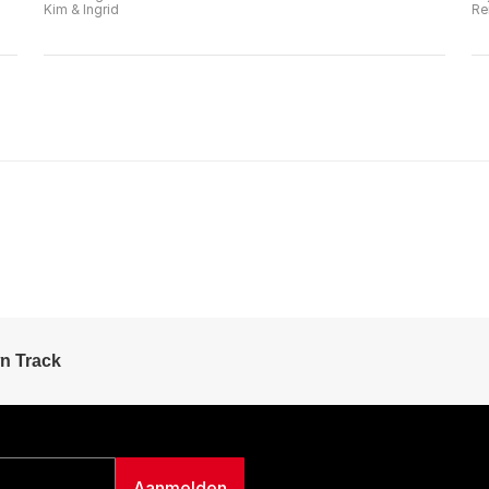
Kim & Ingrid
Re
n Track