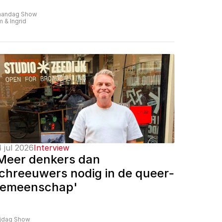
andag Show
m & Ingrid
 jul 2026
Interview
Meer denkers dan 
chreeuwers nodig in de queer-
emeenschap'
ijdag Show