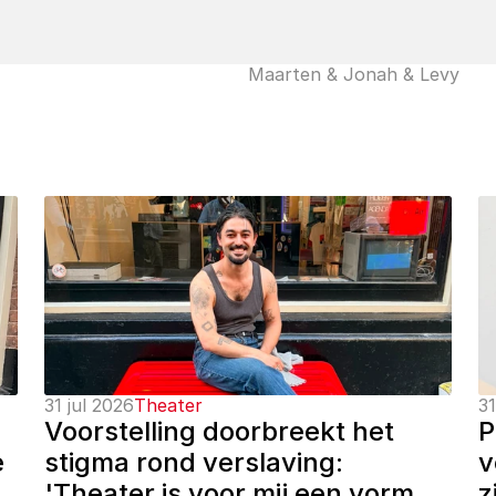
Maarten & Jonah & Levy
31 jul 2026
Theater
31
Voorstelling doorbreekt het 
P
 
stigma rond verslaving: 
v
'Theater is voor mij een vorm 
z