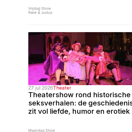
Vrijdag Show
Renk & Justus
27 jul 2026
Theater
Theatershow rond historische 
seksverhalen: de geschiedenis
zit vol liefde, humor en erotiek
Maandag Show