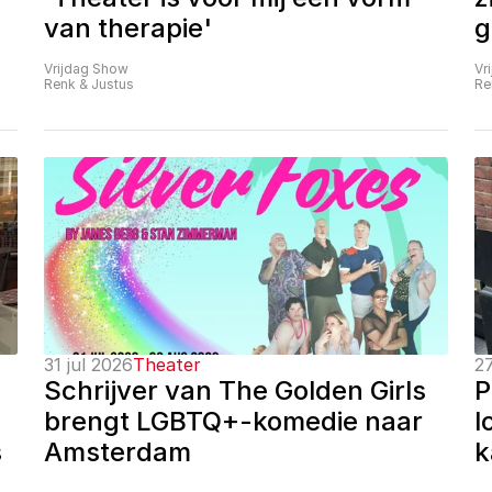
van therapie'
g
Vrijdag Show
Vr
Renk & Justus
Re
31 jul 2026
Theater
27
Schrijver van The Golden Girls 
P
brengt LGBTQ+-komedie naar 
l
 
Amsterdam
k