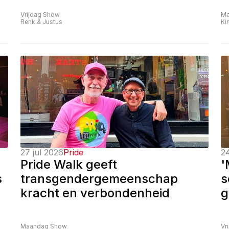
Vrijdag Show
Ma
Renk & Justus
Ki
27 jul 2026
Pride
24
Pride Walk geeft 
'
 
transgendergemeenschap 
s
kracht en verbondenheid
g
Maandag Show
Vr