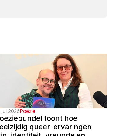
 jul 2026
Poëzie
oëziebundel toont hoe 
eelzijdig queer-ervaringen 
ijn: identiteit, vreugde en 