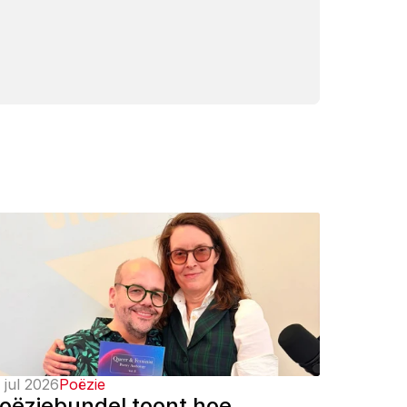
 jul 2026
Poëzie
oëziebundel toont hoe 