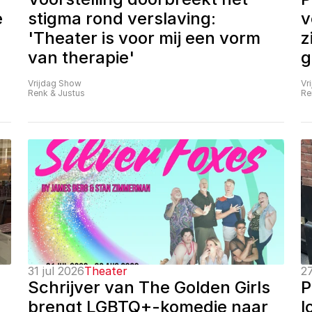
 
stigma rond verslaving: 
v
'Theater is voor mij een vorm 
z
van therapie'
g
Vrijdag Show
Vr
Renk & Justus
Re
31 jul 2026
Theater
27
Schrijver van The Golden Girls 
P
brengt LGBTQ+-komedie naar 
l