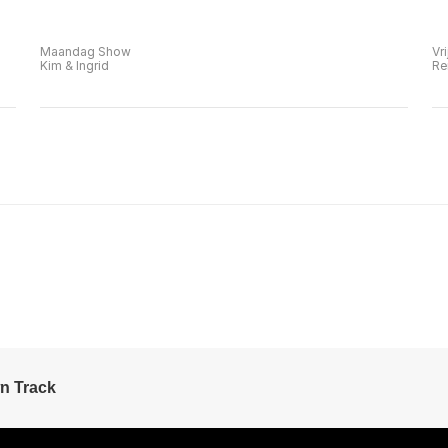
Maandag Show
Vr
Kim & Ingrid
Re
n Track