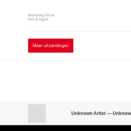
Maandag Show
Kim & Ingrid
Meer uitzendingen
Unknown Artist — Unknow