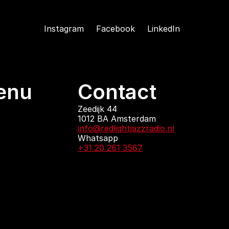
Instagram
Facebook
LinkedIn
enu
Contact
ndingen
Zeedijk 44
1012 BA Amsterdam
 zijn
info@redlightjazzradio.nl
agenda
Whatsapp
ct
+31 20 261 3587
KvK inschrijving
Redactiestatuut