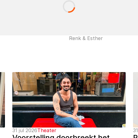
Renk & Esther
31 jul 2026
Theater
31
Voorstelling doorbreekt het 
P