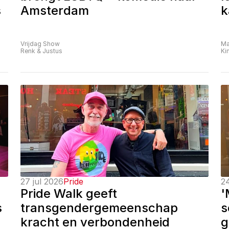
 
Amsterdam
k
Vrijdag Show
Ma
Renk & Justus
Ki
27 jul 2026
Pride
24
Pride Walk geeft 
'
 
transgendergemeenschap 
s
kracht en verbondenheid
g