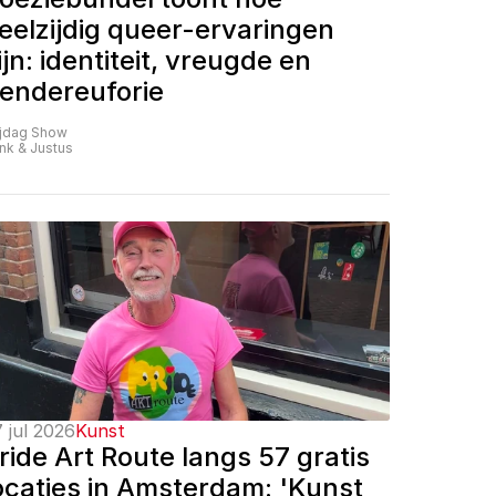
eelzijdig queer-ervaringen 
ijn: identiteit, vreugde en 
endereuforie
ijdag Show
nk & Justus
 jul 2026
Kunst
ride Art Route langs 57 gratis 
ocaties in Amsterdam: 'Kunst 