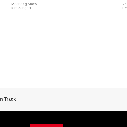
Maandag Show
Vr
Kim & Ingrid
Re
n Track