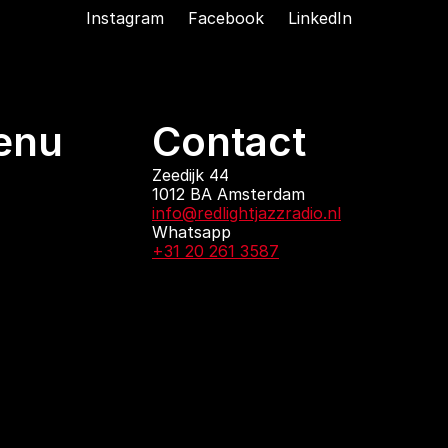
Instagram
Facebook
LinkedIn
enu
Contact
ndingen
Zeedijk 44
1012 BA Amsterdam
 zijn
info@redlightjazzradio.nl
agenda
Whatsapp
ct
+31 20 261 3587
KvK inschrijving
Redactiestatuut