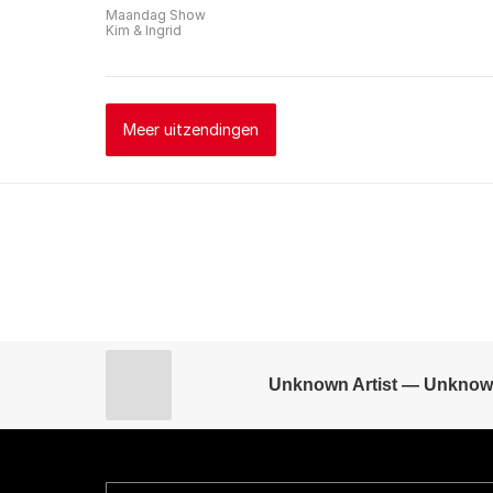
Maandag Show
Kim & Ingrid
Meer uitzendingen
Unknown Artist — Unknow