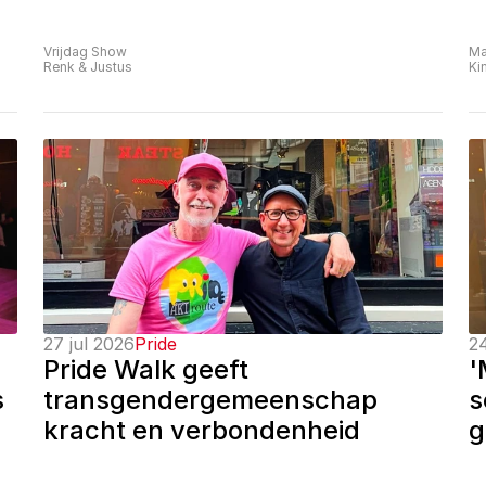
Vrijdag Show
Ma
Renk & Justus
Ki
27 jul 2026
Pride
24
Pride Walk geeft 
'
 
transgendergemeenschap 
s
kracht en verbondenheid
g