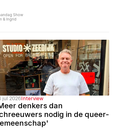
andag Show
m & Ingrid
 jul 2026
Interview
Meer denkers dan 
chreeuwers nodig in de queer-
emeenschap'