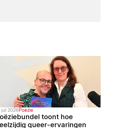
 jul 2026
Poëzie
oëziebundel toont hoe 
eelzijdig queer-ervaringen 