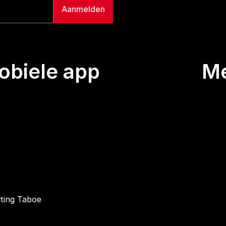
biele app
M
Uitze
Team
Wie we
Buurt
Conta
hting Taboe