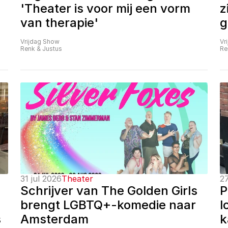
'Theater is voor mij een vorm 
z
van therapie'
g
Vrijdag Show
Vr
Renk & Justus
Re
31 jul 2026
Theater
27
Schrijver van The Golden Girls 
P
brengt LGBTQ+-komedie naar 
l
 
Amsterdam
k