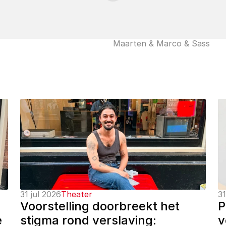
Maarten & Marco & Sass
31 jul 2026
Theater
31
Voorstelling doorbreekt het 
P
 
stigma rond verslaving: 
v