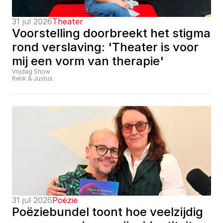
31 jul 2026
Theater
Voorstelling doorbreekt het stigma 
rond verslaving: 'Theater is voor 
mij een vorm van therapie'
Vrijdag Show
Renk & Justus
31 jul 2026
Poëzie
Poëziebundel toont hoe veelzijdig 