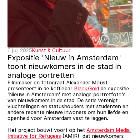
6 juli 2025
Kunst & Cultuur
Expositie 'Nieuw in Amsterdam' 
toont nieuwkomers in de stad in 
analoge portretten
Filmmaker en fotograaf Alexander Moust 
presenteert in de koffiebar 
Black Gold
 de expositie 
'Nieuw in Amsterdam' met analoge portretfoto's 
van nieuwkomers in de stad. De serie verenigt 
vluchtelingen en statushouders met studenten en 
andere recente nieuwe inwoners om hun liefde en 
openheid voor Amsterdam vast te leggen. 
Het project bouwt voort op het 
Amsterdam Media 
Initiative for Refugees
 (AMIR), dat nieuwkomers 