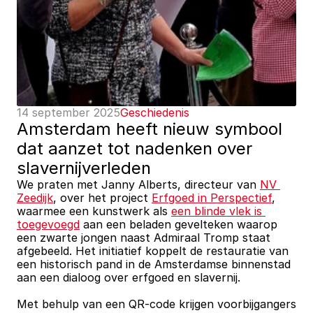
14 september 2025
Geschiedenis
Amsterdam heeft nieuw symbool 
dat aanzet tot nadenken over 
slavernijverleden
We praten met Janny Alberts, directeur van 
NV 
Zeedijk
, over het project 
Erfgoed in Perspectief
, 
waarmee een kunstwerk als 
een blinde vlek is 
toegevoegd
 aan een beladen gevelteken waarop 
een zwarte jongen naast Admiraal Tromp staat 
afgebeeld. Het initiatief koppelt de restauratie van 
een historisch pand in de Amsterdamse binnenstad 
aan een dialoog over erfgoed en slavernij.
Met behulp van een QR-code krijgen voorbijgangers 