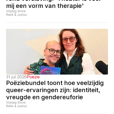
mij een vorm van therapie'
Vrijdag Show
Renk & Justus
31 jul 2026
Poëzie
Poëziebundel toont hoe veelzijdig 
queer-ervaringen zijn: identiteit, 
vreugde en gendereuforie
Vrijdag Show
Renk & Justus