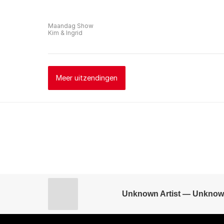
Maandag Show
Kim & Ingrid
Meer uitzendingen
Unknown Artist — Unknow