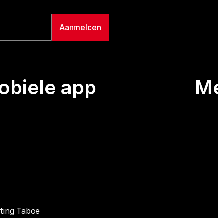
biele app
M
Uitze
Team
Wie we
Buurt
Conta
hting Taboe