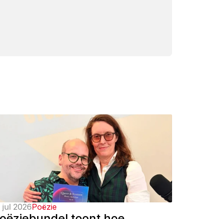
 jul 2026
Poëzie
oëziebundel toont hoe 