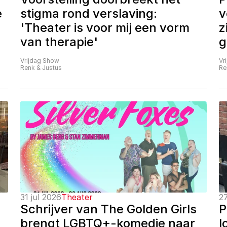
 
stigma rond verslaving: 
v
'Theater is voor mij een vorm 
z
van therapie'
g
Vrijdag Show
Vr
Renk & Justus
Re
31 jul 2026
Theater
27
Schrijver van The Golden Girls 
P
brengt LGBTQ+-komedie naar 
l