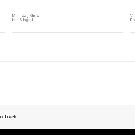
Maandag Show
Vr
Kim & Ingrid
Re
n Track