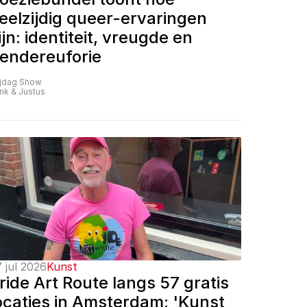
eelzijdig queer-ervaringen 
ijn: identiteit, vreugde en 
endereuforie
ijdag Show
nk & Justus
 jul 2026
Kunst
ride Art Route langs 57 gratis 
ocaties in Amsterdam: 'Kunst 