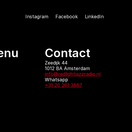
Instagram
Facebook
LinkedIn
enu
Contact
ndingen
Zeedijk 44
1012 BA Amsterdam
 zijn
info@redlightjazzradio.nl
agenda
Whatsapp
ct
+31 20 261 3587
KvK inschrijving
Redactiestatuut