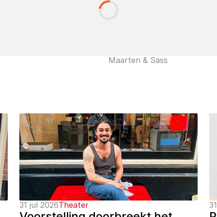
Maarten & Sass
31 jul 2026
Theater
31
Voorstelling doorbreekt het 
P