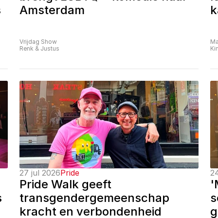
 
Amsterdam
k
Vrijdag Show
Ma
Renk & Justus
Ki
27 jul 2026
Pride
24
Pride Walk geeft 
'
 
transgendergemeenschap 
s
kracht en verbondenheid
g