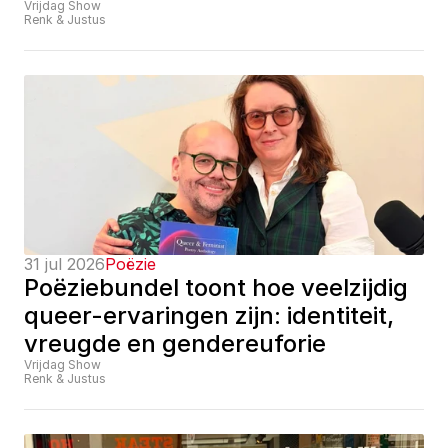
Vrijdag Show
Renk & Justus
31 jul 2026
Poëzie
Poëziebundel toont hoe veelzijdig 
queer-ervaringen zijn: identiteit, 
vreugde en gendereuforie
Vrijdag Show
Renk & Justus