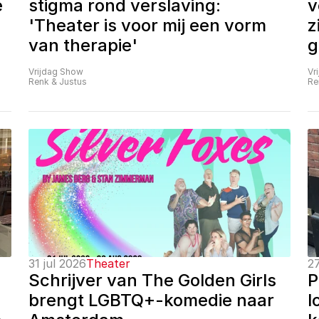
 
stigma rond verslaving: 
v
'Theater is voor mij een vorm 
z
van therapie'
g
Vrijdag Show
Vr
Renk & Justus
Re
31 jul 2026
Theater
27
Schrijver van The Golden Girls 
P
brengt LGBTQ+-komedie naar 
l