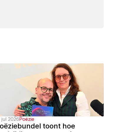
 jul 2026
Poëzie
oëziebundel toont hoe 