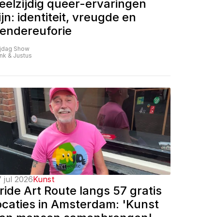
eelzijdig queer-ervaringen 
ijn: identiteit, vreugde en 
endereuforie
ijdag Show
nk & Justus
 jul 2026
Kunst
ride Art Route langs 57 gratis 
ocaties in Amsterdam: 'Kunst 