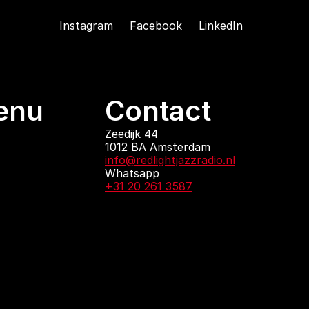
Instagram
Facebook
LinkedIn
enu
Contact
ndingen
Zeedijk 44
1012 BA Amsterdam
 zijn
info@redlightjazzradio.nl
agenda
Whatsapp
ct
+31 20 261 3587
KvK inschrijving
Redactiestatuut