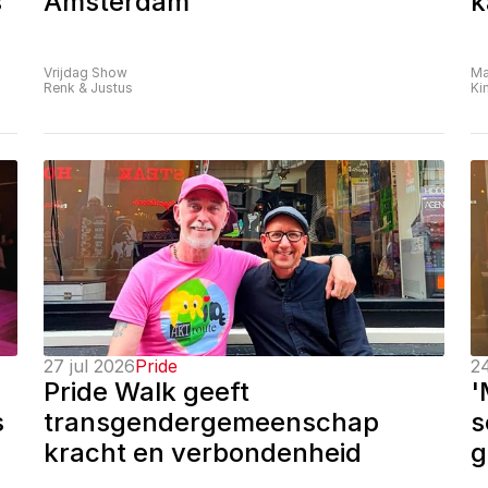
 
Amsterdam
k
Vrijdag Show
Ma
Renk & Justus
Ki
27 jul 2026
Pride
24
Pride Walk geeft 
'
 
transgendergemeenschap 
s
kracht en verbondenheid
g