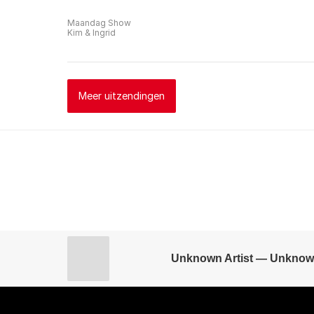
Maandag Show
Kim & Ingrid
Meer uitzendingen
Unknown Artist — Unknow