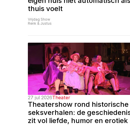
eigen huis niet automatisch als
thuis voelt
Vrijdag Show
Renk & Justus
27 jul 2026
Theater
Theatershow rond historische 
seksverhalen: de geschiedenis
zit vol liefde, humor en erotiek