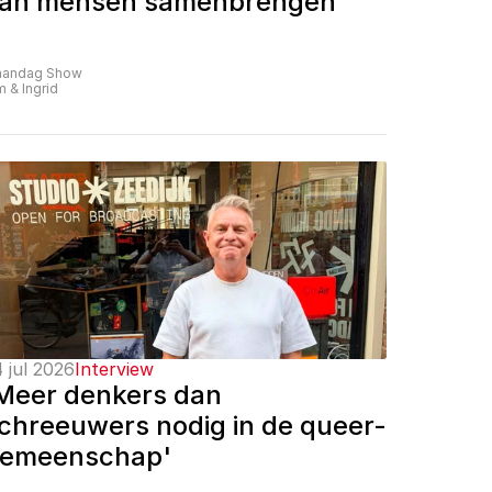
an mensen samenbrengen'
andag Show
m & Ingrid
 jul 2026
Interview
Meer denkers dan 
chreeuwers nodig in de queer-
emeenschap'