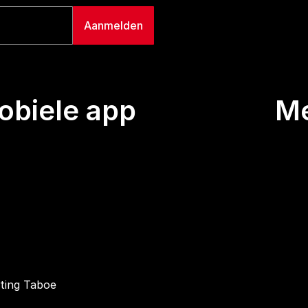
biele app
M
Uitze
Team
Wie we
Buurt
Conta
hting Taboe