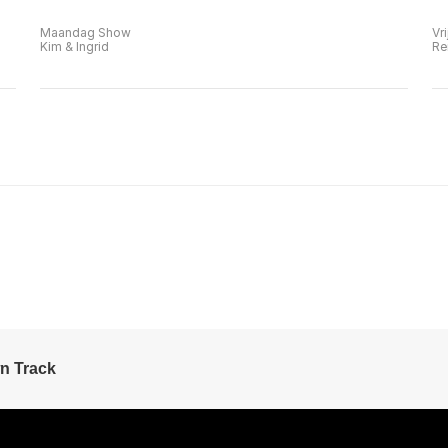
Maandag Show
Vr
Kim & Ingrid
Re
n Track