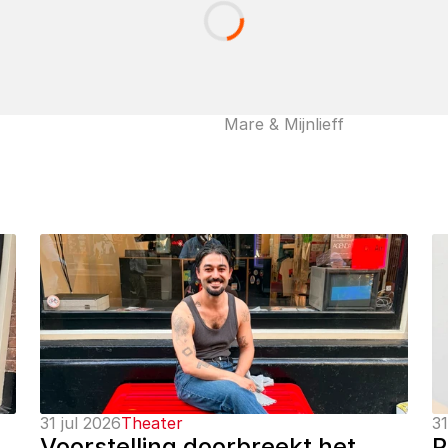
Mare & Mijnlieff
31 jul 2026
Theater
31
Voorstelling doorbreekt het 
P