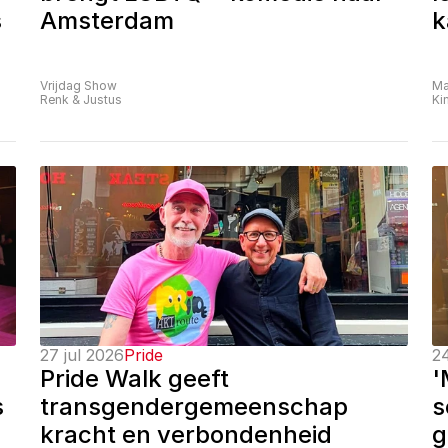
 
Amsterdam
k
Vrijdag Show
Ma
Renk & Justus
Ki
27 jul 2026
Pride
24
Pride Walk geeft 
'
 
transgendergemeenschap 
s
kracht en verbondenheid
g