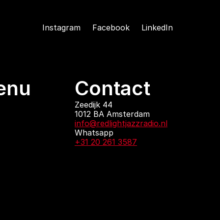
Instagram
Facebook
LinkedIn
enu
Contact
ndingen
Zeedijk 44
1012 BA Amsterdam
 zijn
info@redlightjazzradio.nl
agenda
Whatsapp
ct
+31 20 261 3587
KvK inschrijving
Redactiestatuut