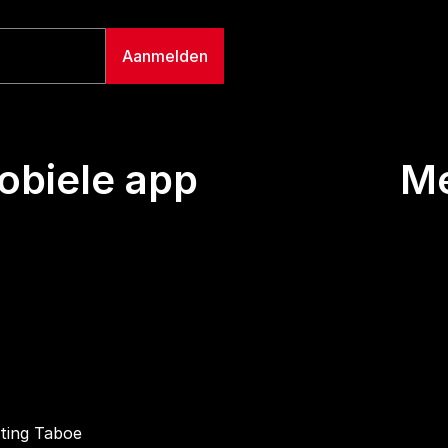
biele app
M
Uitze
Team
Wie we
Buurt
Conta
hting Taboe