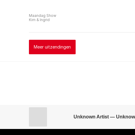
Maandag Show
Kim & Ingrid
Meer uitzendingen
Unknown Artist — Unknow