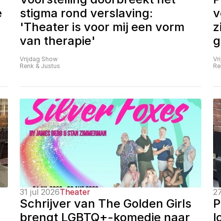
 
stigma rond verslaving: 
v
'Theater is voor mij een vorm 
z
van therapie'
g
Vrijdag Show
Vr
Renk & Justus
Re
31 jul 2026
Theater
27
Schrijver van The Golden Girls 
P
brengt LGBTQ+-komedie naar 
l