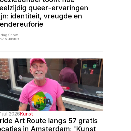
eelzijdig queer-ervaringen 
ijn: identiteit, vreugde en 
endereuforie
ijdag Show
nk & Justus
 jul 2026
Kunst
ride Art Route langs 57 gratis 
ocaties in Amsterdam: 'Kunst 