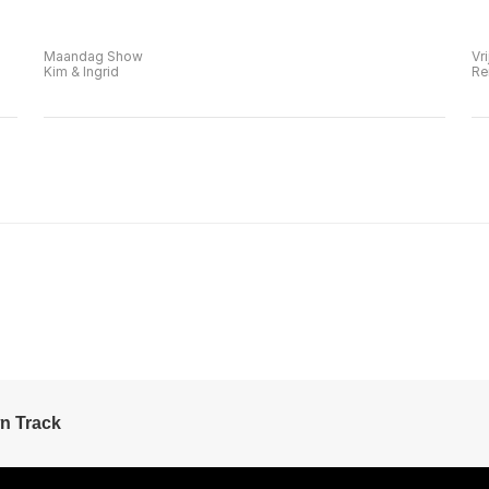
Maandag Show
Vr
Kim & Ingrid
Re
n Track