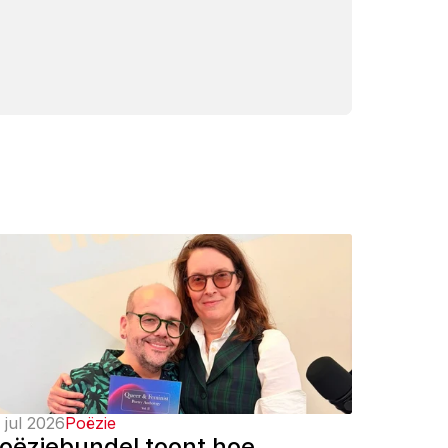
 jul 2026
Poëzie
oëziebundel toont hoe 