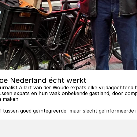
hoe Nederland écht werkt
ournalist Allart van der Woude expats elke vrijdagochtend bi
tussen expats en hun vaak onbekende gastland, door compl
te maken.
f tussen goed geïntegreerde, maar slecht geïnformeerde 