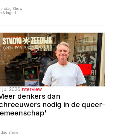
andag Show
m & Ingrid
 jul 2026
Interview
Meer denkers dan 
chreeuwers nodig in de queer-
emeenschap'
ijdag Show