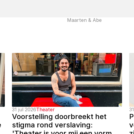
Maarten & Abe
31 jul 2026
Theater
31
Voorstelling doorbreekt het 
P
 
stigma rond verslaving: 
v
'Theater is voor mij een vorm 
z