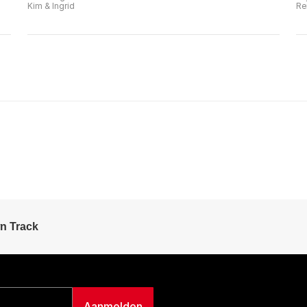
Kim & Ingrid
Re
n Track