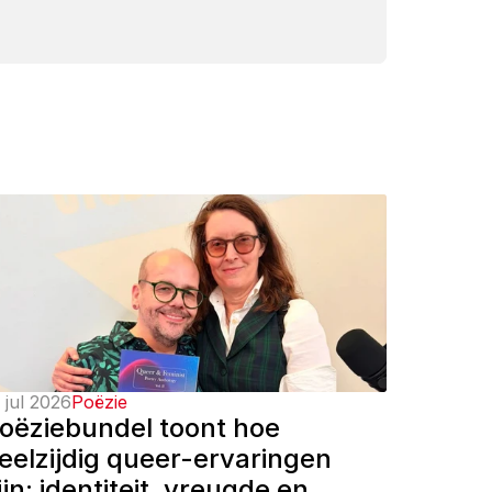
 jul 2026
Poëzie
oëziebundel toont hoe 
eelzijdig queer-ervaringen 
ijn: identiteit, vreugde en 