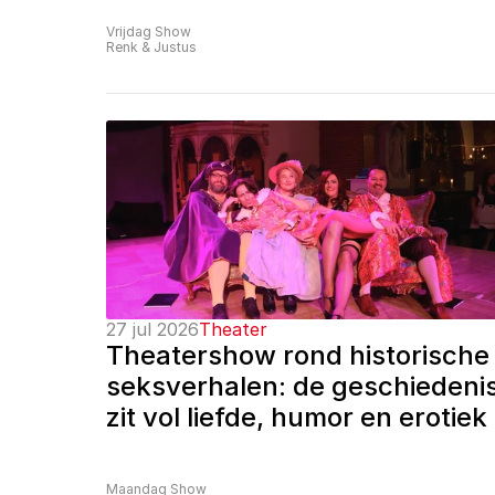
Vrijdag Show
Renk & Justus
27 jul 2026
Theater
Theatershow rond historische 
seksverhalen: de geschiedenis
zit vol liefde, humor en erotiek
Maandag Show