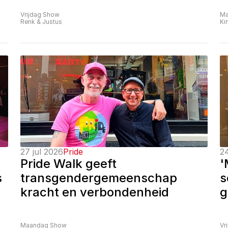
Vrijdag Show
Ma
Renk & Justus
Ki
27 jul 2026
Pride
24
Pride Walk geeft 
'
 
transgendergemeenschap 
s
kracht en verbondenheid
g
Maandag Show
Vr