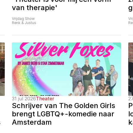
van therapie'
g
Vrijdag Show
Vr
Renk & Justus
Re
31 jul 2026
Theater
27
Schrijver van The Golden Girls 
P
brengt LGBTQ+-komedie naar 
l
 
Amsterdam
k