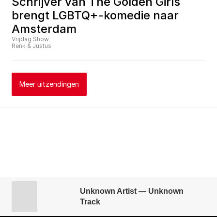
Schrijver van The Golden Girls 
brengt LGBTQ+-komedie naar 
Amsterdam
Vrijdag Show
Renk & Justus
Meer uitzendingen
Unknown Artist — Unknown
Track