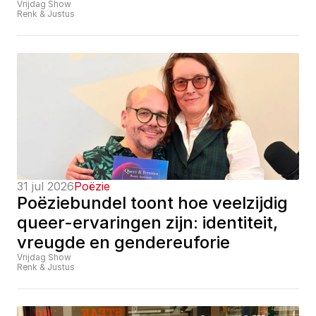
Vrijdag Show
Renk & Justus
31 jul 2026
Poëzie
Poëziebundel toont hoe veelzijdig 
queer-ervaringen zijn: identiteit, 
vreugde en gendereuforie
Vrijdag Show
Renk & Justus