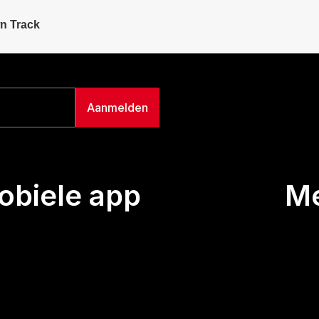
n Track
biele app
M
Uitze
Team
Wie we
Buurt
Conta