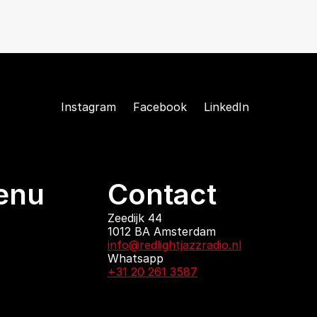
Instagram
Facebook
LinkedIn
enu
Contact
ndingen
Zeedijk 44
1012 BA Amsterdam
 zijn
info@redlightjazzradio.nl
agenda
Whatsapp
ct
+31 20 261 3587