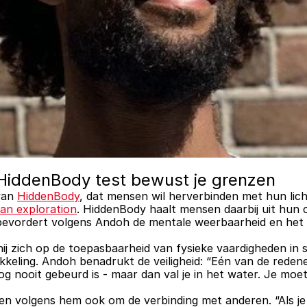
: HiddenBody test bewust je grenzen
n ​​
HiddenBody
, dat mensen wil herverbinden met hun lic
an exploration
. HiddenBody haalt mensen daarbij uit hun c
bevordert volgens Andoh de mentale weerbaarheid en het z
t hij zich op de toepasbaarheid van fysieke vaardigheden in 
keling. Andoh benadrukt de veiligheid: “Eén van de red
nog nooit gebeurd is - maar dan val je in het water. Je mo
gen volgens hem ook om de verbinding met anderen. “Als je 