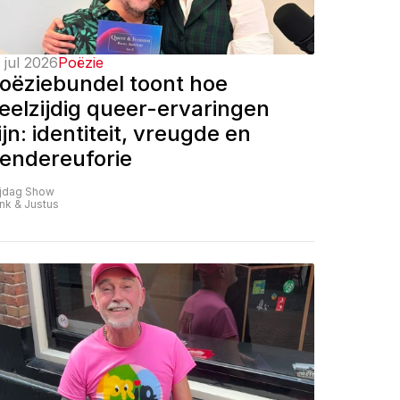
 jul 2026
Poëzie
oëziebundel toont hoe 
eelzijdig queer-ervaringen 
ijn: identiteit, vreugde en 
endereuforie
ijdag Show
nk & Justus