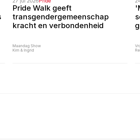
27 jul 2026
Pride
24
Pride Walk geeft 
'
 
transgendergemeenschap 
s
kracht en verbondenheid
g
Maandag Show
Vr
Kim & Ingrid
Re