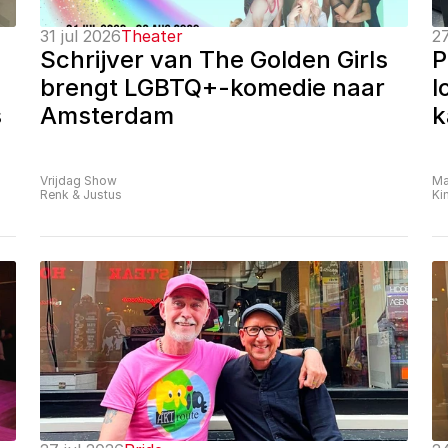
31 jul 2026
Theater
27
Schrijver van The Golden Girls 
P
brengt LGBTQ+-komedie naar 
l
 
Amsterdam
k
Vrijdag Show
Ma
Renk & Justus
Ki