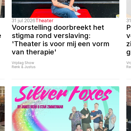
31 jul 2026
Theater
31
Voorstelling doorbreekt het 
P
 
stigma rond verslaving: 
v
'Theater is voor mij een vorm 
z
van therapie'
g
Vrijdag Show
Vr
Renk & Justus
Re