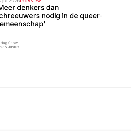
 jul 2026
Interview
Meer denkers dan 
chreeuwers nodig in de queer-
emeenschap'
ijdag Show
nk & Justus