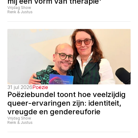
mij een vorm van therapie'
Vrijdag Show
Renk & Justus
31 jul 2026
Poëzie
Poëziebundel toont hoe veelzijdig 
queer-ervaringen zijn: identiteit, 
vreugde en gendereuforie
Vrijdag Show
Renk & Justus