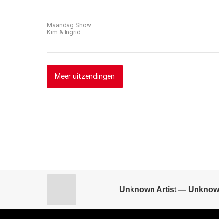
Maandag Show
Kim & Ingrid
Meer uitzendingen
Unknown Artist — Unknow