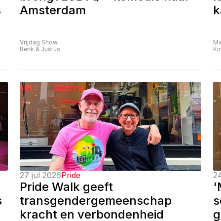
 
Amsterdam
k
Vrijdag Show
Ma
Renk & Justus
Ki
27 jul 2026
Pride
24
Pride Walk geeft 
'
 
transgendergemeenschap 
s
kracht en verbondenheid
g