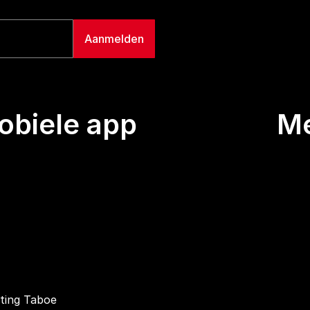
biele app
M
Uitze
Team
Wie we
Buurt
Conta
hting Taboe