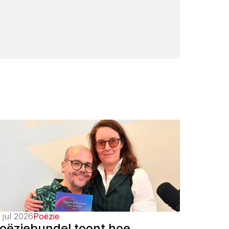
 jul 2026
Poëzie
oëziebundel toont hoe 