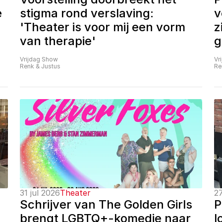
 
stigma rond verslaving: 
v
'Theater is voor mij een vorm 
z
van therapie'
g
Vrijdag Show
Vr
Renk & Justus
Re
31 jul 2026
Theater
27
Schrijver van The Golden Girls 
P
brengt LGBTQ+-komedie naar 
l