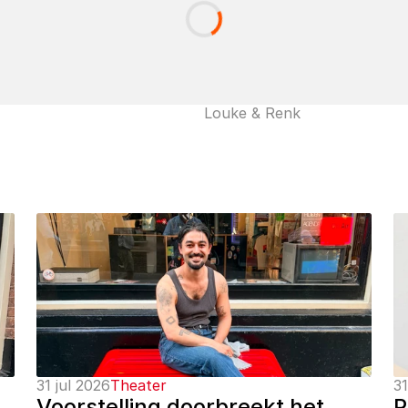
Louke & Renk
31 jul 2026
Theater
31
Voorstelling doorbreekt het 
P