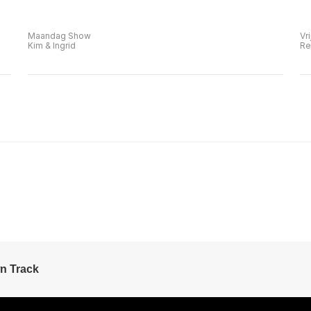
Maandag Show
Vr
Kim & Ingrid
Re
n Track