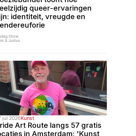
eelzijdig queer-ervaringen 
ijn: identiteit, vreugde en 
endereuforie
ijdag Show
nk & Justus
 jul 2026
Kunst
ride Art Route langs 57 gratis 
ocaties in Amsterdam: 'Kunst 