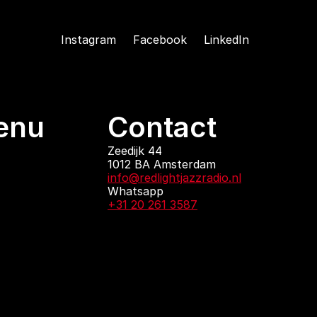
Instagram
Facebook
LinkedIn
enu
Contact
ndingen
Zeedijk 44
1012 BA Amsterdam
 zijn
info@redlightjazzradio.nl
agenda
Whatsapp
ct
+31 20 261 3587
KvK inschrijving
Redactiestatuut