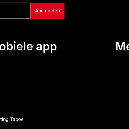
biele app
M
Uitze
Team
Wie we
Buurt
Conta
hting Taboe