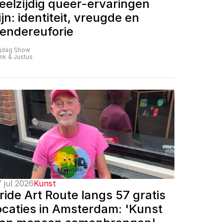
eelzijdig queer-ervaringen 
ijn: identiteit, vreugde en 
endereuforie
ijdag Show
nk & Justus
 jul 2026
Kunst
ride Art Route langs 57 gratis 
ocaties in Amsterdam: 'Kunst 