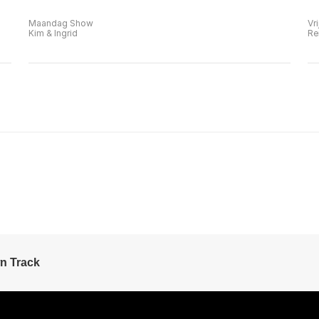
Maandag Show
Vr
Kim & Ingrid
Re
n Track