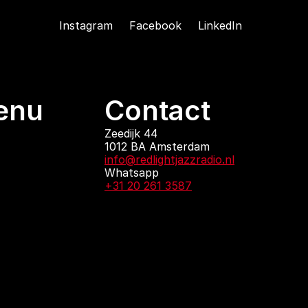
Instagram
Facebook
LinkedIn
enu
Contact
ndingen
Zeedijk 44
1012 BA Amsterdam
 zijn
info@redlightjazzradio.nl
agenda
Whatsapp
ct
+31 20 261 3587
KvK inschrijving
Redactiestatuut