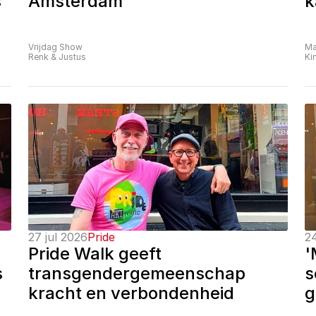
 
Amsterdam
k
Vrijdag Show
Ma
Renk & Justus
Ki
27 jul 2026
Pride
24
Pride Walk geeft 
'
 
transgendergemeenschap 
s
kracht en verbondenheid
g