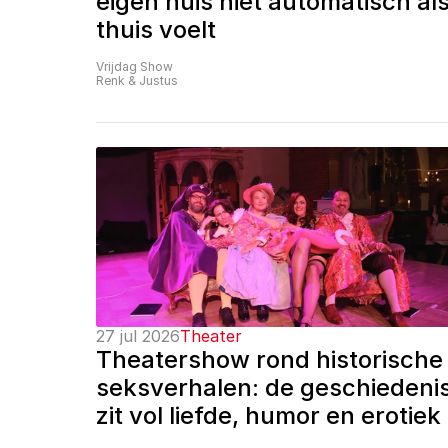
eigen huis niet automatisch als
thuis voelt
Vrijdag Show
Renk & Justus
27 jul 2026
Theater
Theatershow rond historische 
seksverhalen: de geschiedenis
zit vol liefde, humor en erotiek