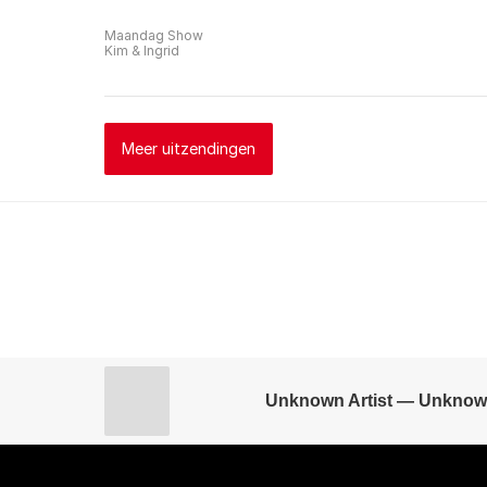
Maandag Show
Kim & Ingrid
Meer uitzendingen
Unknown Artist — Unknow