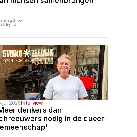
an mensen samenbrengen'
andag Show
m & Ingrid
 jul 2026
Interview
Meer denkers dan 
chreeuwers nodig in de queer-
emeenschap'