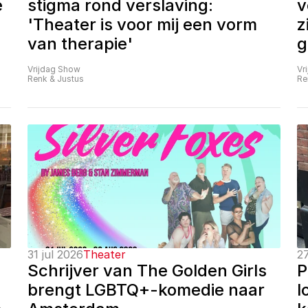
 
stigma rond verslaving: 
v
'Theater is voor mij een vorm 
z
van therapie'
g
Vrijdag Show
Vr
Renk & Justus
Re
31 jul 2026
Theater
27
Schrijver van The Golden Girls 
P
brengt LGBTQ+-komedie naar 
l