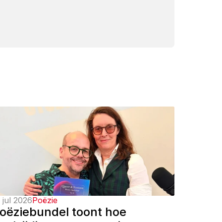
 jul 2026
Poëzie
oëziebundel toont hoe 