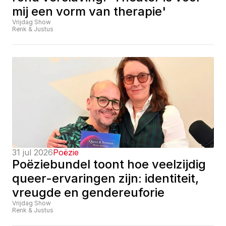
mij een vorm van therapie'
Vrijdag Show
Renk & Justus
31 jul 2026
Poëzie
Poëziebundel toont hoe veelzijdig 
queer-ervaringen zijn: identiteit, 
vreugde en gendereuforie
Vrijdag Show
Renk & Justus