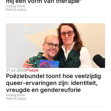
mij een vorm van therapie'
Vrijdag Show
Renk & Justus
31 jul 2026
Poëzie
Poëziebundel toont hoe veelzijdig 
queer-ervaringen zijn: identiteit, 
vreugde en gendereuforie
Vrijdag Show
Renk & Justus