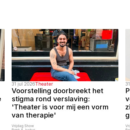
31 jul 2026
Theater
31
Voorstelling doorbreekt het 
P
 
stigma rond verslaving: 
v
'Theater is voor mij een vorm 
z
van therapie'
g
Vrijdag Show
Vr
Renk & Justus
Re