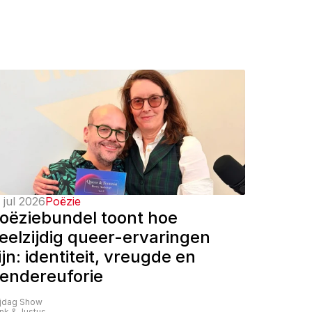
 jul 2026
Poëzie
oëziebundel toont hoe 
eelzijdig queer-ervaringen 
ijn: identiteit, vreugde en 
endereuforie
ijdag Show
nk & Justus