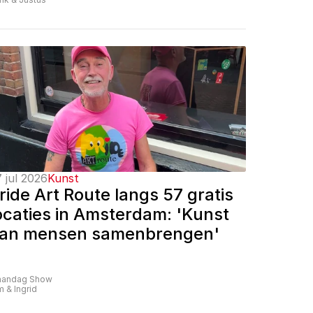
 jul 2026
Kunst
ride Art Route langs 57 gratis 
ocaties in Amsterdam: 'Kunst 
an mensen samenbrengen'
andag Show
m & Ingrid