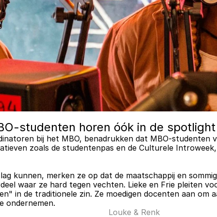
BO-studenten horen óók in de spotlight
ördinatoren bij het MBO, benadrukken dat MBO-studenten v
itiatieven zoals de studentenpas en de Culturele Introwee
ag kunnen, merken ze op dat de maatschappij en sommige
 waar ze hard tegen vechten. Lieke en Frie pleiten voor h
en" in de traditionele zin. Ze moedigen docenten aan om aan
 te ondernemen.
Louke & Renk