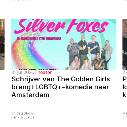
31 jul 2026
Theater
27
Schrijver van The Golden Girls 
P
brengt LGBTQ+-komedie naar 
l
 
Amsterdam
k
Vrijdag Show
Ma
Renk & Justus
Ki