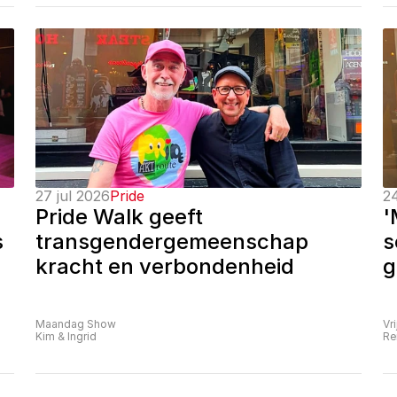
27 jul 2026
Pride
24
Pride Walk geeft 
'
 
transgendergemeenschap 
s
kracht en verbondenheid
g
Maandag Show
Vr
Kim & Ingrid
Re