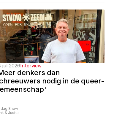
 jul 2026
Interview
Meer denkers dan 
chreeuwers nodig in de queer-
emeenschap'
ijdag Show
nk & Justus