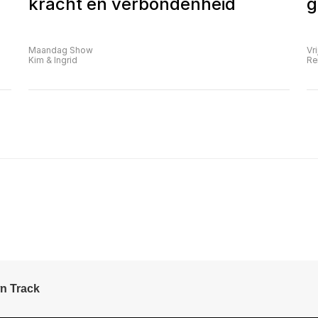
kracht en verbondenheid
g
Maandag Show
Vr
Kim & Ingrid
Re
n Track