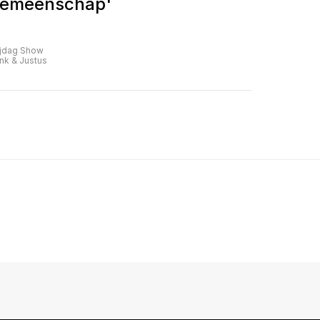
emeenschap'
ijdag Show
nk & Justus