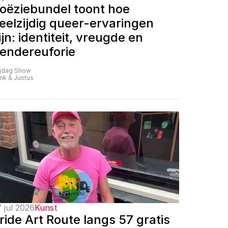
oëziebundel toont hoe 
eelzijdig queer-ervaringen 
ijn: identiteit, vreugde en 
endereuforie
ijdag Show
nk & Justus
 jul 2026
Kunst
ride Art Route langs 57 gratis 