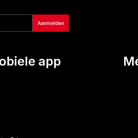
biele app
M
Uitze
Team
Wie we
Buurt
Conta