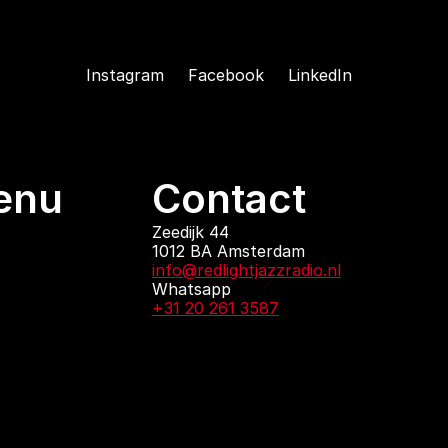
Instagram
Facebook
LinkedIn
enu
Contact
ndingen
Zeedijk 44
1012 BA Amsterdam
 zijn
info@redlightjazzradio.nl
agenda
Whatsapp
ct
+31 20 261 3587