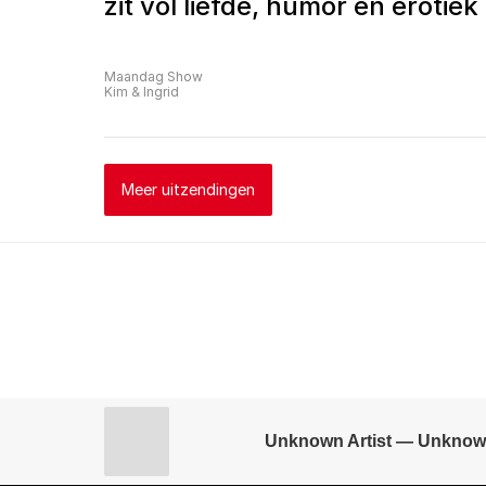
zit vol liefde, humor en erotiek
Maandag Show
Kim & Ingrid
Meer uitzendingen
Unknown Artist — Unknow