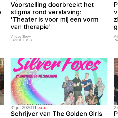
Voorstelling doorbreekt het 
P
 
stigma rond verslaving: 
v
'Theater is voor mij een vorm 
z
van therapie'
g
Vrijdag Show
Vr
Renk & Justus
Re
31 jul 2026
Theater
27
Schrijver van The Golden Girls 
P