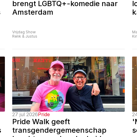
brengt LGBTQ+-komedie naar 
l
 
Amsterdam
k
Vrijdag Show
Ma
Renk & Justus
Ki
27 jul 2026
Pride
24
Pride Walk geeft 
'
 
transgendergemeenschap 
s