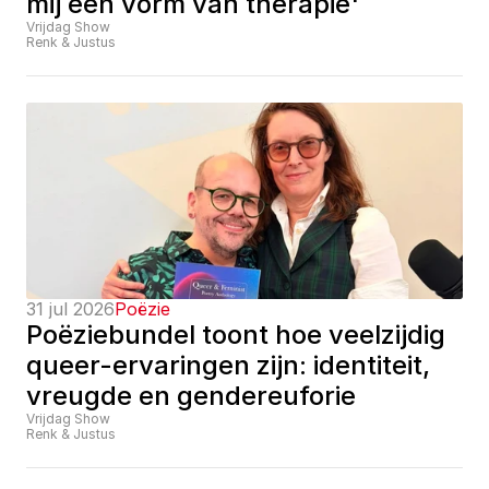
mij een vorm van therapie'
Vrijdag Show
Renk & Justus
31 jul 2026
Poëzie
Poëziebundel toont hoe veelzijdig 
queer-ervaringen zijn: identiteit, 
vreugde en gendereuforie
Vrijdag Show
Renk & Justus