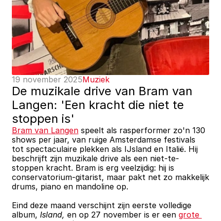
19 november 2025
Muziek
De muzikale drive van Bram van 
Langen: 'Een kracht die niet te 
stoppen is'
Bram van Langen
 speelt als rasperformer zo'n 130 
shows per jaar, van ruige Amsterdamse festivals 
tot spectaculaire plekken als IJsland en Italië. Hij 
beschrijft zijn muzikale drive als een niet-te-
stoppen kracht. Bram is erg veelzijdig: hij is 
conservatorium-gitarist, maar pakt net zo makkelijk 
drums, piano en mandoline op.
Eind deze maand verschijnt zijn eerste volledige 
album, 
Island, 
en op 27 november is er een 
grote 