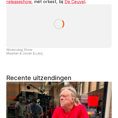
releaseshow
, mét orkest, bij 
De Ceuvel
.
Woensdag Show
Maarten & Jonah & Levy
Recente uitzendingen