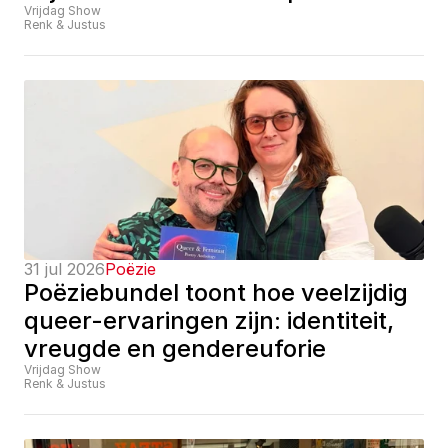
Vrijdag Show
Renk & Justus
31 jul 2026
Poëzie
Poëziebundel toont hoe veelzijdig 
queer-ervaringen zijn: identiteit, 
vreugde en gendereuforie
Vrijdag Show
Renk & Justus