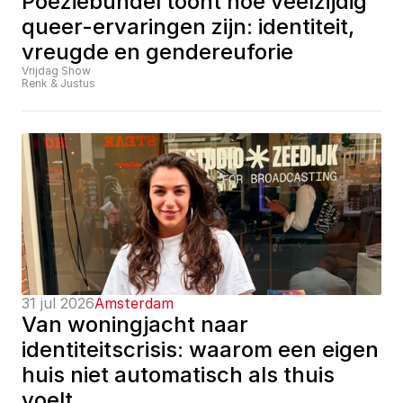
Poëziebundel toont hoe veelzijdig 
queer-ervaringen zijn: identiteit, 
vreugde en gendereuforie
Vrijdag Show
Renk & Justus
31 jul 2026
Amsterdam
Van woningjacht naar 
identiteitscrisis: waarom een eigen 
huis niet automatisch als thuis 
voelt