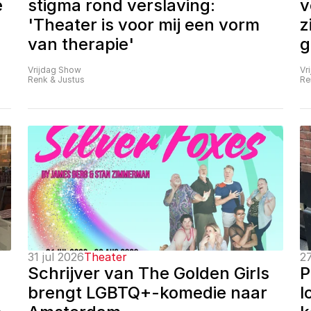
 
stigma rond verslaving: 
v
'Theater is voor mij een vorm 
z
van therapie'
g
Vrijdag Show
Vr
Renk & Justus
Re
31 jul 2026
Theater
27
Schrijver van The Golden Girls 
P
brengt LGBTQ+-komedie naar 
l