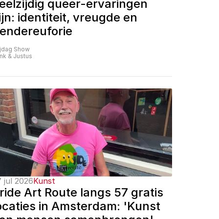
eelzijdig queer-ervaringen 
ijn: identiteit, vreugde en 
endereuforie
ijdag Show
nk & Justus
 jul 2026
Kunst
ride Art Route langs 57 gratis 
ocaties in Amsterdam: 'Kunst 