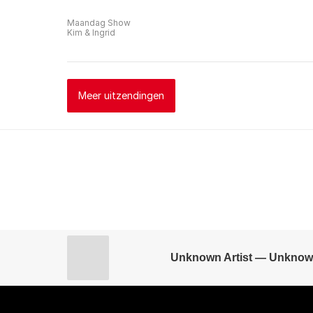
Maandag Show
Kim & Ingrid
Meer uitzendingen
Unknown Artist — Unknow