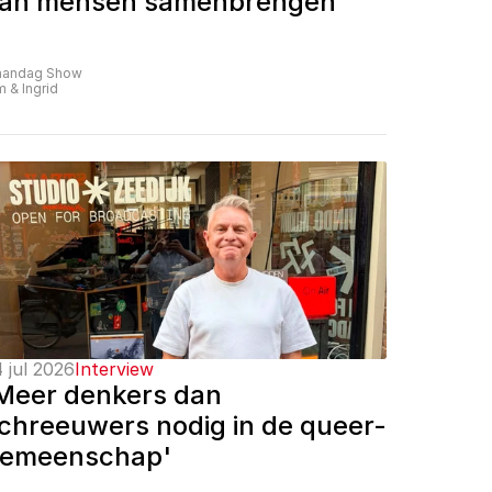
an mensen samenbrengen'
andag Show
m & Ingrid
 jul 2026
Interview
Meer denkers dan 
chreeuwers nodig in de queer-
emeenschap'