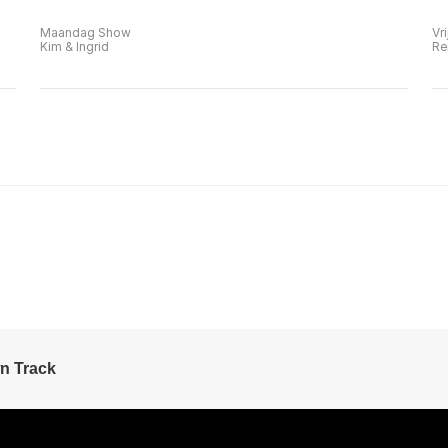
Maandag Show
Vr
Kim & Ingrid
Re
n Track