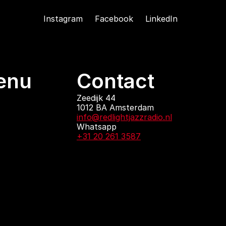
Instagram
Facebook
LinkedIn
enu
Contact
ndingen
Zeedijk 44
1012 BA Amsterdam
 zijn
info@redlightjazzradio.nl
agenda
Whatsapp
ct
+31 20 261 3587
KvK inschrijving
Redactiestatuut