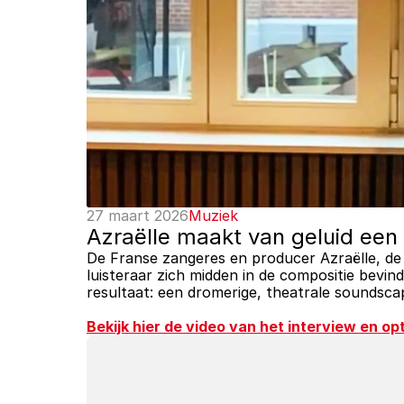
27 maart 2026
Muziek
Azraëlle maakt van geluid een f
De Franse zangeres en producer Azraëlle, de 
luisteraar zich midden in de compositie bevi
resultaat: een dromerige, theatrale soundsca
Bekijk hier de video van het interview en o