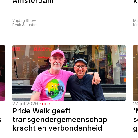
 
Amsterdam
k
Vrijdag Show
Ma
Renk & Justus
Ki
27 jul 2026
Pride
24
Pride Walk geeft 
'
 
transgendergemeenschap 
s
kracht en verbondenheid
g