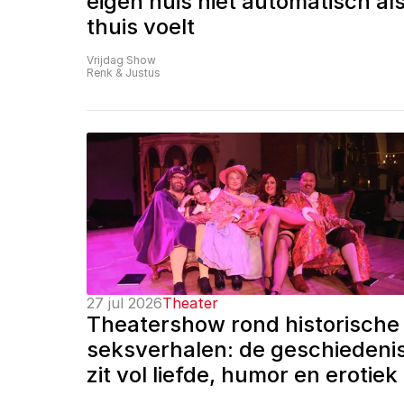
eigen huis niet automatisch als
thuis voelt
Vrijdag Show
Renk & Justus
27 jul 2026
Theater
Theatershow rond historische 
seksverhalen: de geschiedenis
zit vol liefde, humor en erotiek