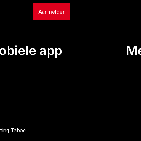
biele app
M
Uitze
Team
Wie we
Buurt
Conta
hting Taboe