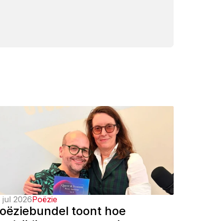
 jul 2026
Poëzie
oëziebundel toont hoe 