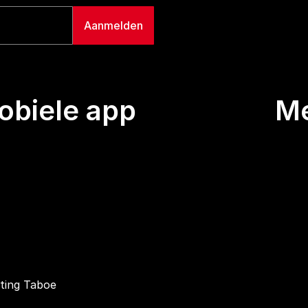
biele app
M
Uitze
Team
Wie we
Buurt
Conta
hting Taboe