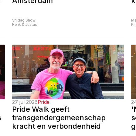
 
Amsterdam
k
Vrijdag Show
Ma
Renk & Justus
Ki
27 jul 2026
Pride
24
Pride Walk geeft 
'
 
transgendergemeenschap 
s
kracht en verbondenheid
g