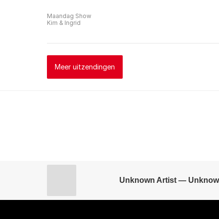
Maandag Show
Kim & Ingrid
Meer uitzendingen
Unknown Artist — Unknow