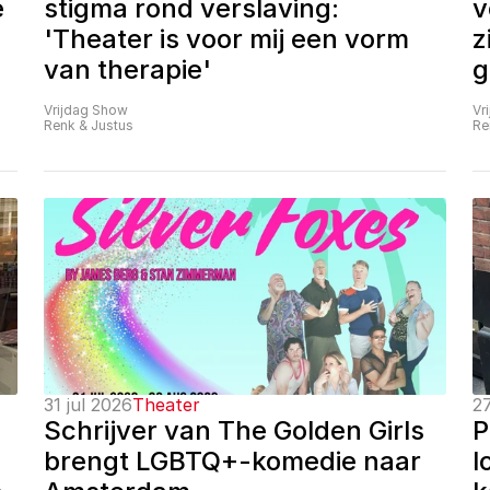
 
stigma rond verslaving: 
v
'Theater is voor mij een vorm 
z
van therapie'
g
Vrijdag Show
Vr
Renk & Justus
Re
31 jul 2026
Theater
27
Schrijver van The Golden Girls 
P
brengt LGBTQ+-komedie naar 
l