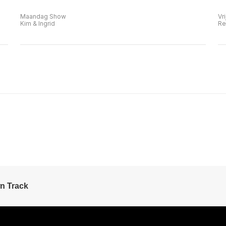
Maandag Show
Vr
Kim & Ingrid
Re
n Track