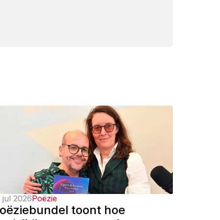
 jul 2026
Poëzie
oëziebundel toont hoe 