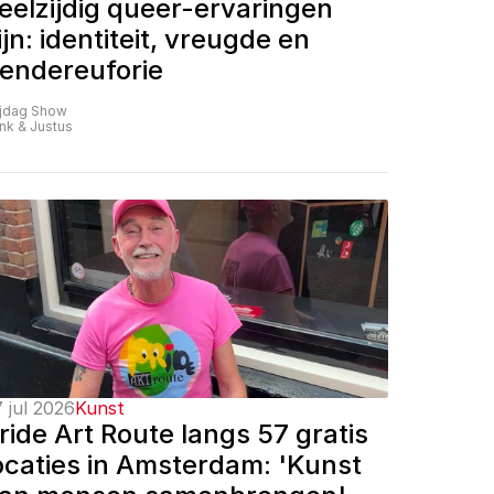
eelzijdig queer-ervaringen 
ijn: identiteit, vreugde en 
endereuforie
ijdag Show
nk & Justus
 jul 2026
Kunst
ride Art Route langs 57 gratis 
ocaties in Amsterdam: 'Kunst 