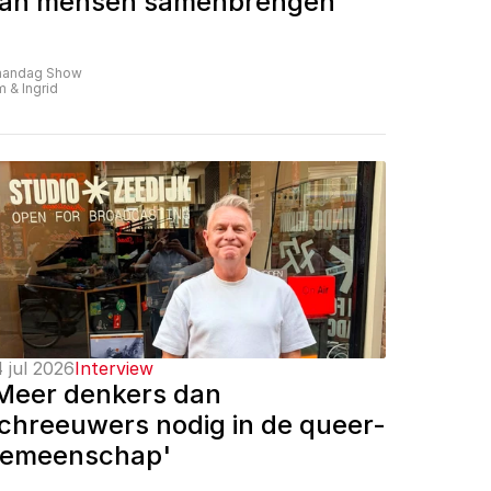
an mensen samenbrengen'
andag Show
m & Ingrid
 jul 2026
Interview
Meer denkers dan 
chreeuwers nodig in de queer-
emeenschap'