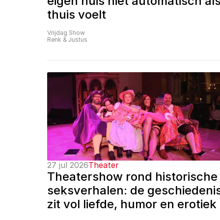
eigen huis niet automatisch als
thuis voelt
Vrijdag Show
Renk & Justus
27 jul 2026
Theater
Theatershow rond historische 
seksverhalen: de geschiedenis
zit vol liefde, humor en erotiek