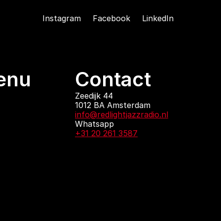
Instagram
Facebook
LinkedIn
enu
Contact
ndingen
Zeedijk 44
1012 BA Amsterdam
 zijn
info@redlightjazzradio.nl
agenda
Whatsapp
ct
+31 20 261 3587
KvK inschrijving
Redactiestatuut