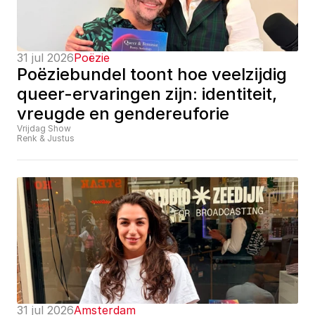
31 jul 2026
Poëzie
Poëziebundel toont hoe veelzijdig 
queer-ervaringen zijn: identiteit, 
vreugde en gendereuforie
Vrijdag Show
Renk & Justus
31 jul 2026
Amsterdam